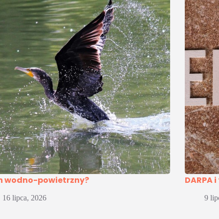
n wodno-powietrzny?
DARPA i
16 lipca, 2026
9 li