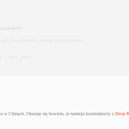
ażakiem?
nach. Deep Robotics właśnie testuje pierwsze
6
Tech - Mech
ko w Chinach. Okazuje się bowiem, że tamtejsi konstruktorzy z
Deep R