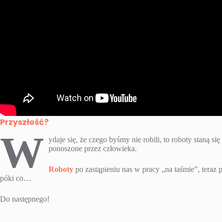
Przyszłość?
W
ydaje się, że czego byśmy nie robili, to roboty staną 
ponoszone przez człowieka.
Roboty
po zastąpieniu nas w pracy „na taśmie”, teraz
póki co…
Do następnego!