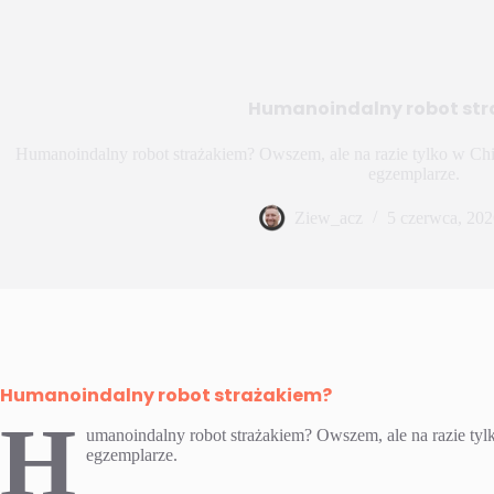
Humanoindalny robot str
Humanoindalny robot strażakiem? Owszem, ale na razie tylko w Chi
egzemplarze.
Ziew_acz
5 czerwca, 202
Humanoindalny robot strażakiem?
H
umanoindalny robot strażakiem? Owszem, ale na razie tyl
egzemplarze.