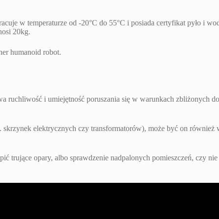
cuje w temperaturze od -20°C do 55°C i posiada certyfikat pyło i wodo
nosi 20kg.
her humanoid robot.
a ruchliwość i umiejętność poruszania się w warunkach zbliżonych do 
. skrzynek elektrycznych czy transformatorów), może być on również 
ć trujące opary, albo sprawdzenie nadpalonych pomieszczeń, czy nie z