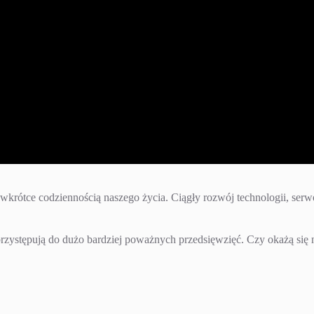
się wkrótce codziennością naszego życia. Ciągły rozwój technologii, ser
 przystępują do dużo bardziej poważnych przedsięwzięć. Czy okażą się