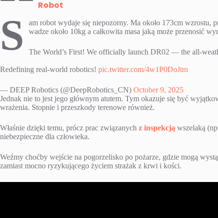
Robot
S
am robot wydaje się niepozorny. Ma około 173cm wzrostu, pra
wadze około 10kg a całkowita masa jaką może przenosić wy
The World’s First! We officially launch DR02 — the all-weat
Redefining real-world robotics!
pic.twitter.com/4w1P0DoJtm
— DEEP Robotics (@DeepRobotics_CN)
October 9, 2025
Jednak nie to jest jego głównym atutem. Tym okazuje się być wyjątkow
wrażenia. Stopnie i przeszkody terenowe również.
Właśnie dzięki temu, prócz prac związanych
z inspekcją
wszelaką (np
niebezpieczne dla człowieka.
Weźmy choćby wejście na pogorzelisko po pożarze, gdzie mogą wystąpi
zamiast mocno ryzykującego życiem strażak z krwi i kości.