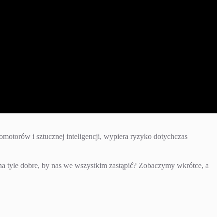
womotorów i sztucznej inteligencji, wypiera ryzyko dotychczas
 na tyle dobre, by nas we wszystkim zastąpić? Zobaczymy wkrótce, a