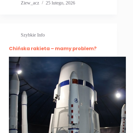
Ziew_acz
25 lutego, 2026
Szybkie Info
Chińska rakieta – mamy problem?