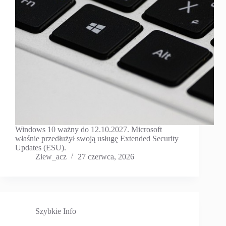
Windows 10 ważny do 12.10.2027. Microsoft
właśnie przedłużył swoją usługę Extended Security
Updates (ESU).
Ziew_acz
27 czerwca, 2026
Szybkie Info