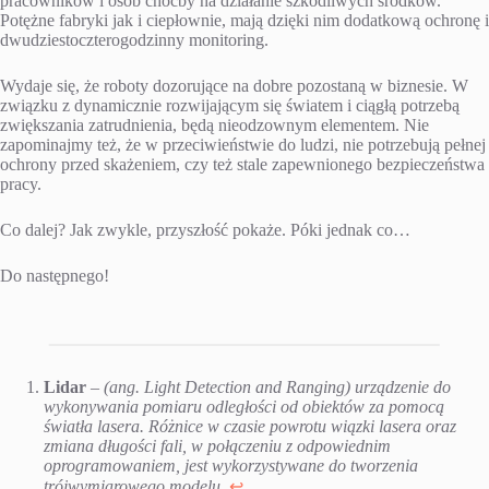
pracowników i osób choćby na działanie szkodliwych środków.
Potężne fabryki jak i ciepłownie, mają dzięki nim dodatkową ochronę i
dwudziestoczterogodzinny monitoring.
Wydaje się, że roboty dozorujące na dobre pozostaną w biznesie. W
związku z dynamicznie rozwijającym się światem i ciągłą potrzebą
zwiększania zatrudnienia, będą nieodzownym elementem. Nie
zapominajmy też, że w przeciwieństwie do ludzi, nie potrzebują pełnej
ochrony przed skażeniem, czy też stale zapewnionego bezpieczeństwa
pracy.
Co dalej? Jak zwykle, przyszłość pokaże. Póki jednak co…
Do następnego!
Lidar
–
(ang. Light Detection and Ranging) urządzenie do
wykonywania pomiaru odległości od obiektów za pomocą
światła lasera. Różnice w czasie powrotu wiązki lasera oraz
zmiana długości fali, w połączeniu z odpowiednim
oprogramowaniem, jest wykorzystywane do tworzenia
trójwymiarowego modelu.
↩︎