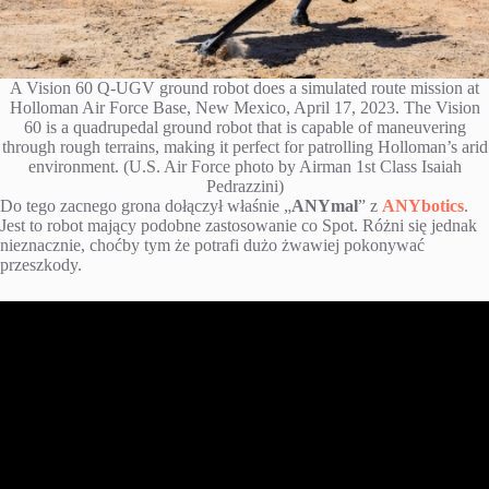
A Vision 60 Q-UGV ground robot does a simulated route mission at
Holloman Air Force Base, New Mexico, April 17, 2023. The Vision
60 is a quadrupedal ground robot that is capable of maneuvering
through rough terrains, making it perfect for patrolling Holloman’s arid
environment. (U.S. Air Force photo by Airman 1st Class Isaiah
Pedrazzini)
Do tego zacnego grona dołączył właśnie „
ANYmal
” z
ANYbotics
.
Jest to robot mający podobne zastosowanie co Spot. Różni się jednak
nieznacznie, choćby tym że potrafi dużo żwawiej pokonywać
przeszkody.