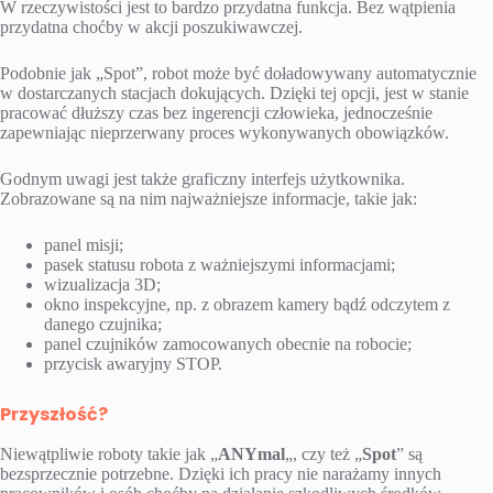
W rzeczywistości jest to bardzo przydatna funkcja. Bez wątpienia
przydatna choćby w akcji poszukiwawczej.
Podobnie jak „Spot”, robot może być doładowywany automatycznie
w dostarczanych stacjach dokujących. Dzięki tej opcji, jest w stanie
pracować dłuższy czas bez ingerencji człowieka, jednocześnie
zapewniając nieprzerwany proces wykonywanych obowiązków.
Godnym uwagi jest także graficzny interfejs użytkownika.
Zobrazowane są na nim najważniejsze informacje, takie jak:
panel misji;
pasek statusu robota z ważniejszymi informacjami;
wizualizacja 3D;
okno inspekcyjne, np. z obrazem kamery bądź odczytem z
danego czujnika;
panel czujników zamocowanych obecnie na robocie;
przycisk awaryjny STOP.
Przyszłość?
Niewątpliwie roboty takie jak „
ANYmal
„, czy też „
Spot
” są
bezsprzecznie potrzebne. Dzięki ich pracy nie narażamy innych