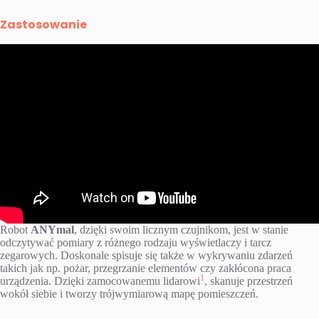
Zastosowanie
Robot
ANYmal
, dzięki swoim licznym czujnikom, jest w stanie
odczytywać pomiary z różnego rodzaju wyświetlaczy i tarcz
zegarowych. Doskonale spisuje się także w wykrywaniu zdarzeń
takich jak np. pożar, przegrzanie elementów czy zakłócona praca
1
urządzenia. Dzięki zamocowanemu lidarowi
, skanuje przestrzeń
wokół siebie i tworzy trójwymiarową mapę pomieszczeń.