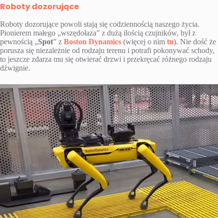
Roboty dozorujące
Roboty dozorujące powoli stają się codziennością naszego życia.
Pionierem małego „wszędołaza” z dużą ilością czujników, był z
pewnością „
Spot
” z
Boston Dynamics
(więcej o nim
tu
). Nie dość że
porusza się niezależnie od rodzaju terenu i potrafi pokonywać schody,
to jeszcze zdarza mu się otwierać drzwi i przekręcać różnego rodzaju
dźwignie.