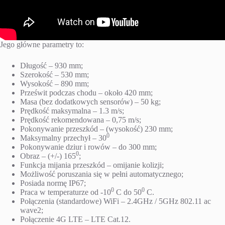
Jego główne parametry to:
Długość – 930 mm;
Szerokość – 530 mm;
Wysokość – 890 mm;
Prześwit podczas chodu – około 420 mm;
Masa (bez dodatkowych sensorów) – 50 kg;
Prędkość maksymalna – 1.3 m/s;
Prędkość rekomendowana – 0,75 m/s;
Pokonywanie przeszkód – (wysokość) 230 mm;
0
Maksymalny przechył – 30
Pokonywanie dziur i rowów – do 300 mm;
0
Obraz – (+/-) 165
;
Funkcja mijania przeszkód – omijanie kolizji;
Możliwość poruszania się w pełni automatycznego;
Posiada normę IP67;
0
0
Praca w temperaturze od -10
C do 50
C.
Połączenia (standardowe) WiFi – 2.4GHz / 5GHz 802.11 ac
wave2;
Połączenie 4G LTE – LTE Cat.12.