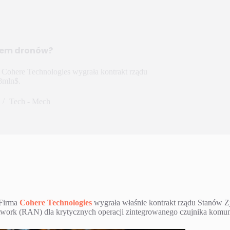
zem dronów?
 Cohere Technologies wygrała kontrakt rządu
8mln$.
Tech - Mech
 Firma
Cohere Technologies
wygrała właśnie kontrakt rządu Stanów Z
work (RAN) dla krytycznych operacji zintegrowanego czujnika komun