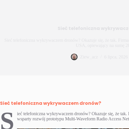
Sieć telefoniczna wykrywac
Sieć telefoniczna wykrywaczem dronów? Okazuje się, że tak. Firma
USA, opiewający na sumę 2
Ziew_acz
6 lipca, 2026
Sieć telefoniczna wykrywaczem dronów?
S
ieć telefoniczna wykrywaczem dronów? Okazuje się, że tak.
wsparty rozwój prototypu Multi-Waveform Radio Access Net