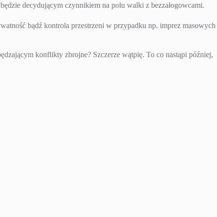
e będzie decydującym czynnikiem na polu walki z bezzałogowcami.
ywatność bądź kontrola przestrzeni w przypadku np. imprez masowych
zającym konflikty zbrojne? Szczerze wątpię. To co nastąpi później,