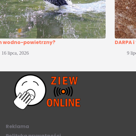
n wodno-powietrzny?
DARPA i
16 lipca, 2026
9 li
Reklama
Polityka prywatności