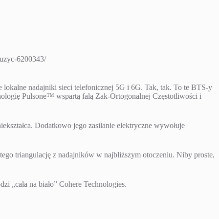
sluzyc-6200343/
lokalne nadajniki sieci telefonicznej 5G i 6G. Tak, tak. To te BTS-y
nologię Pulsone™ wspartą falą Zak-Ortogonalnej Częstotliwości i
zniekształca. Dodatkowo jego zasilanie elektryczne wywołuje
 tego triangulację z nadajników w najbliższym otoczeniu. Niby proste,
dzi „cała na biało” Cohere Technologies.