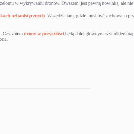
go przełomu w wykrywaniu dronów. Owszem, jest pewną nowinką, ale ni
dkach urbanistycznych
. Wszędzie tam, gdzie musi być zachowana pr
ań. Czy zatem
drony w przyszłości
będą dalej głównym czynnikiem napęd
oria.