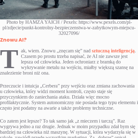
Photo by HAMZA YAICH / Pexels: https://www.pexels.com/pl-
pl/zdjecie/punkt-kontrolny-bezpieczenstwa-w-zabytkowym-miejscu-
32027096/
Znowu AI?
T
ak, wiem. Znowu „znęcam się” nad
sztuczną inteligencją
.
Czasem po prostu trzeba napisać, że AI nie zawsze jest
lepsza od człowieka. Jeden ochroniarz z bramką do
wykrywanie metalu na wejściu, miałby większą szansę na
znalezienie broni niż ona.
Przeczucie i intuicja „Cerbera” przy wejściu oraz zmiana zachowania
u człowieka, który widzi moment kontroli, często staje się
przyczynkiem do zaniechania ataku. Działa więc mocno
profilaktycznie. System autonomiczny nie posiada tego typu elementu i
często jest podatny na awarie a także problemy techniczne.
Co zatem jest lepsze? To tak samo jak „z mieczem i tarczą”. Raz
wygrywa jedno a raz drugie. Jednak w moim przypadku zdał bym się
bardziej na człowieka niż maszynę. W sytuacji, która wydarzyła się w
szkole, zawiódł przede wszystkim marketing. Za „dobrze” opisał