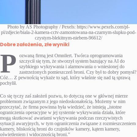
Photo by AS Photography / Pexels: https://www.pexels.com/pl-
pl/zdjecie/biala-2-kamera-cctv-zamontowana-na-czarnym-slupku-pod-
czystym-blekitnym-niebem-96612/
Dobre założenia, złe wyniki
P
ozwaną firmą jest Omnilert. Twórca oprogramowania
szczycił się tym, że stworzył system bazujący na AI do
szybkiego wykrywania i alarmowania o wniesionej do
zastrzeżonych pomieszczeń broni. Czy był to dobry pomysł?
Cóż… Z pewnością wykaże to sąd, który właśnie się nad tą sprawą
pochylił.
Co się tyczy zaś założeń pozwu, to dotyczą one w głównej mierze
problemom związanym z jego niedoskonałością. Możemy w nim
przeczytać, że firma powinna była wiedzieć, że istnieją „istotne
ograniczenia operacyjne w jej systemie wykrywania działa, które
mogą skutkować awariami wykrywania podczas rzeczywistych
sytuacji awaryjnych, w tym ograniczenia związane z rozmieszczeniem
kamery, bliskością broni do czujników kamery, kątem kamery,
oświetleniem i widocznością broni.”