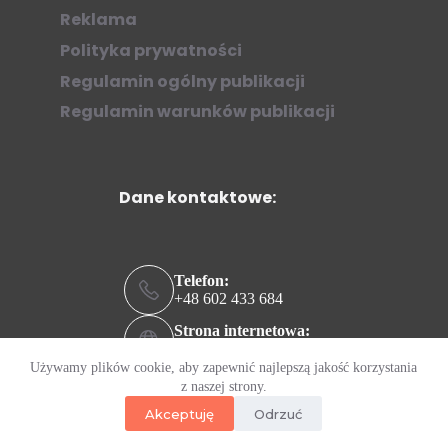
Reklama
Polityka prywatności
Regulamin ogólny publikacji
Regulamin warunków publikacji
Dane kontaktowe:
Telefon:
+48 602 433 684
Strona internetowa:
ziew.online
Używamy plików cookie, aby zapewnić najlepszą jakość korzystania
Adres e-mail:
z naszej strony.
kontakt@ziew.online
Akceptuję
Odrzuć
© 2023 by
virti.net.pl
and with little help of "V4biQ".
Wszelkie prawa zastrzeżone!