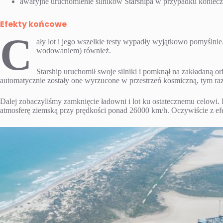
awaryjne uruchomienie silników Starshipa w przypadku konie
Efekty końcowe
C
ały lot i jego wszelkie testy wypadły wyjątkowo pomyślnie
wodowaniem) również.
Starship uruchomił swoje silniki i pomknął na zakładaną orb
automatycznie zostały one wyrzucone w przestrzeń kosmiczną, tym r
Dalej zobaczyliśmy zamknięcie ładowni i lot ku ostatecznemu celowi.
atmosferę ziemską przy prędkości ponad 26000 km/h. Oczywiście z ef