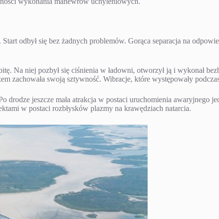
czności wykonania manewrów uchyleniowych.
. Start odbył się bez żadnych problemów. Gorąca separacja na odpowie
itę. Na niej pozbył się ciśnienia w ładowni, otworzył ją i wykonał bez
azem zachowała swoją sztywność. Wibracje, które występowały podcza
 Po drodze jeszcze mała atrakcja w postaci uruchomienia awaryjnego 
ektami w postaci rozbłysków plazmy na krawędziach natarcia.