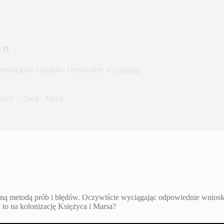
 11
metodą prób i błędów. Oczywiście wyciągając
2025
Tech - Mech
czną metodą prób i błędów. Oczywiście wyciągając odpowiednie wniosk
 to na kolonizację Księżyca i Marsa?