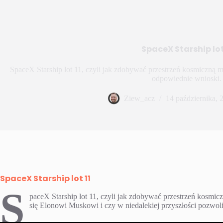
SpaceX Starship lot
SpaceX Starship lot 11, czyli jak zdobywać przestrzeń kosmiczną 
odpowiednie wnioski.
Ziew_acz
14 października, 
SpaceX Starship lot 11
S
paceX Starship lot 11, czyli jak zdobywać przestrzeń kosmi
się Elonowi Muskowi i czy w niedalekiej przyszłości pozwoli