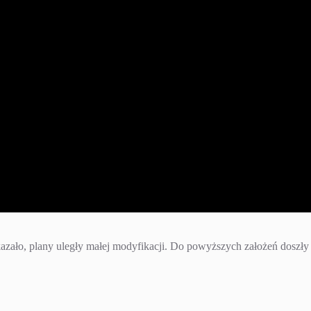
kazało, plany uległy małej modyfikacji. Do powyższych założeń doszły