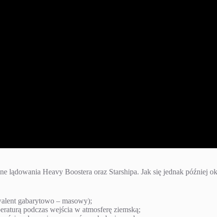
ne lądowania Heavy Boostera oraz Starshipa. Jak się jednak później o
alent gabarytowo – masowy);
raturą podczas wejścia w atmosferę ziemską;