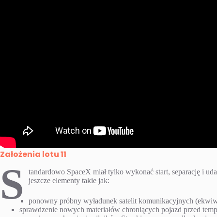
Założenia lotu 11
S
tandardowo SpaceX miał tylko wykonać start, separację i uda
jeszcze elementy takie jak:
ponowny próbny wyładunek satelit komunikacyjnych (ekwiw
sprawdzenie nowych materiałów chroniących pojazd przed tempe