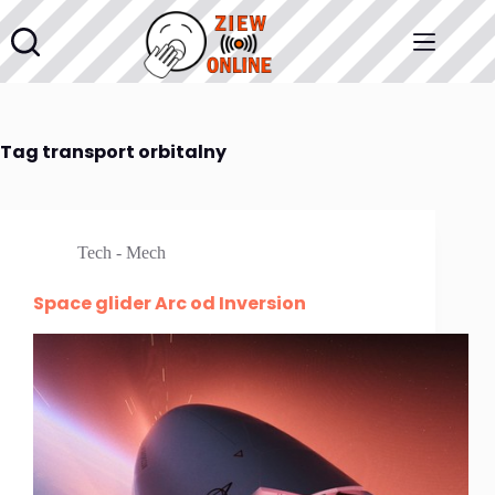
Przejdź
do
treści
Tag
transport orbitalny
Tech - Mech
Space glider Arc od Inversion