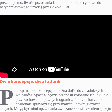
prezentuje możliwość pozostania ładunku na orbicie (gotowe do
natychmiastowego użycia) przez około 5 lat.
Dwie koncepcje, dwa ładunki
P
atrząc na obie koncepcje, można dojść do zasadniczych
wniosków. SpaceX będzie przenosił kolosalne ładunki, ale
przy zachowaniu pewnych ograniczeń. Inversion za to
doskonale sprawdzi się przy małych i newralgicznych
akcjach. Mogą być nimi np. zadania związane z dostarczeniem sprzętu