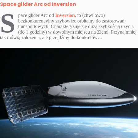
Space glider Arc od Inversion
S
pace glider Arc od
Inversion
, to (chwilowo)
bezkonkurencyjny szybowiec orbitalny do zastosowań
transportowych. Charakteryzuje się dużą szybkością użycia
(do 1 godziny) w dowolnym miejscu na Ziemi. Przynajmniej
tak mówią założenia, ale przejdźmy do konkretów…