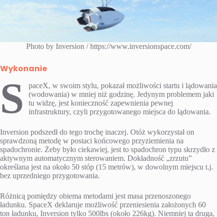
Photo by Inversion / https://www.inversionspace.com/
Wykonanie
S
paceX, w swoim stylu, pokazał możliwości startu i lądowania
(wodowania) w mniej niż godzinę. Jedynym problemem jaki
tu widzę, jest konieczność zapewnienia pewnej
infrastruktury, czyli przygotowanego miejsca do lądowania.
Inversion podszedł do tego trochę inaczej. Otóż wykorzystał on
sprawdzoną metodę w postaci końcowego przyziemienia na
spadochronie. Żeby było ciekawiej, jest to spadochron typu skrzydło z
aktywnym automatycznym sterowaniem. Dokładność „zrzutu”
określana jest na około 50 stóp (15 metrów), w dowolnym miejscu t.j.
bez uprzedniego przygotowania.
Różnicą pomiędzy obiema metodami jest masa przenoszonego
ładunku. SpaceX deklaruje możliwość przeniesienia założonych 60
ton ładunku, Inversion tylko 500lbs (około 226kg). Niemniej ta druga,