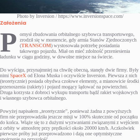
Photo by Inversion / https://www.inversionspace.com/
Założenia
P
omysł zbudowania orbitalnego szybowca transportowego,
zrodził się w momencie, gdy armia Stanów Zjednoczonych
(
TRANSCOM
) wystosowała potrzebę posiadania
takowego pojazdu. Miał on mieć zdolność przeniesienia
ładunku w ciągu godziny, w dowolne miejsce na świecie.
Do wyścigu, przynajmniej na chwilę obecną, stanęły dwie firmy. Były
nimi
SpaceX
od Elona Muska i oczywiście Inversion. Piewsza z nich
(teoretycznie) posiada obydwa czołowe elementy, a mianowicie środki
przenoszenia (rakiety) i pojazd mogący lądować na powierzchni.
Druga korzysta z dobroci wykupu transportu bądź rakiet wojskowych
i własnego szybowca orbitalnego.
Powyżej napisałem „teoretycznie”, ponieważ żadna z powyższych
firm nie przeprowadziła jeszcze misji w 100% skutecznie od początku
do końca. Wiąże się to z dużymi wyzwaniami związanymi z wejściem
z orbity w atmosferę przy prędkości około 20000 km/h. Aczkolwiek
pierwsze próby już przeprowadzono i dają one optymistyczne
spojrzenie na przyszłość.