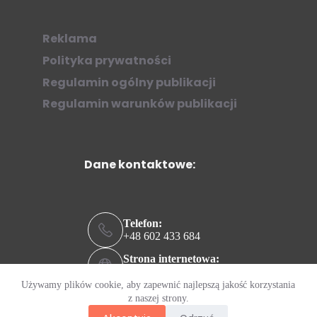
Reklama
Polityka prywatności
Regulamin ogólny publikacji
Regulamin warunków publikacji
Dane kontaktowe:
Telefon:
+48 602 433 684
Strona internetowa:
ziew.online
Używamy plików cookie, aby zapewnić najlepszą jakość korzystania
Adres e-mail:
z naszej strony.
kontakt@ziew.online