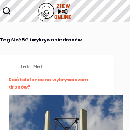
Przejdź
do
treści
Tag
Sieć 5G i wykrywanie dronów
Tech - Mech
Sieć telefoniczna wykrywaczem
dronów?