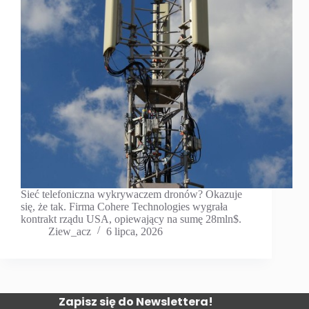
Sieć telefoniczna wykrywaczem dronów? Okazuje
się, że tak. Firma Cohere Technologies wygrała
kontrakt rządu USA, opiewający na sumę 28mln$.
Ziew_acz
6 lipca, 2026
Zapisz się do Newslettera!