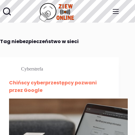
Przejdź
do
treści
Tag
niebezpieczeństwo w sieci
Cyberstrefa
Chińscy cyberprzestępcy pozwani
przez Google