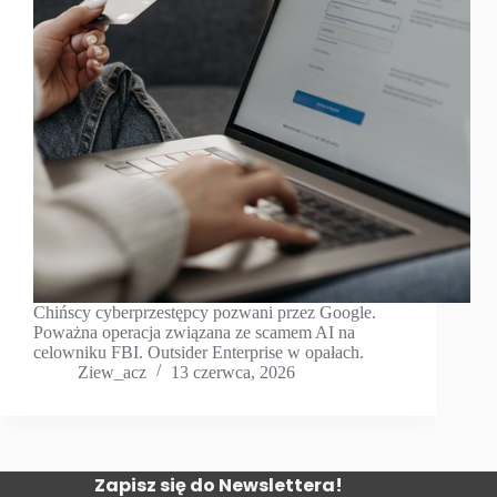
Chińscy cyberprzestępcy pozwani przez Google.
Poważna operacja związana ze scamem AI na
celowniku FBI. Outsider Enterprise w opałach.
Ziew_acz
13 czerwca, 2026
Zapisz się do Newslettera!