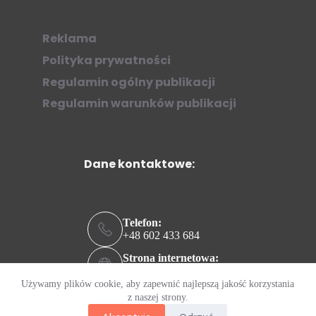
Reklama
Polityka prywatności
Regulamin ogólny publikacji
Regulamin warunków publikacji
Dane kontaktowe:
Telefon:
+48 602 433 684
Strona internetowa:
ziew.online
Używamy plików cookie, aby zapewnić najlepszą jakość korzystania
Adres e-mail:
z naszej strony.
kontakt@ziew.online