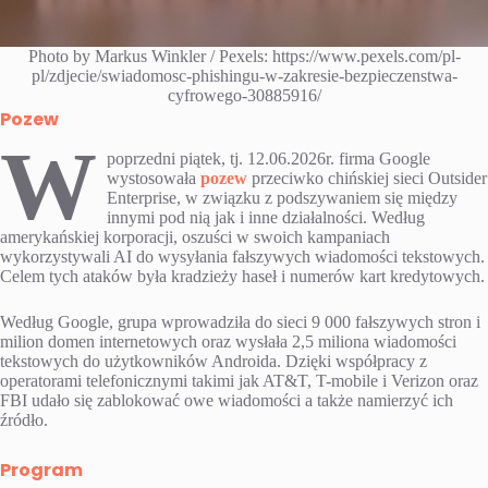
Photo by Markus Winkler / Pexels: https://www.pexels.com/pl-
pl/zdjecie/swiadomosc-phishingu-w-zakresie-bezpieczenstwa-
cyfrowego-30885916/
Pozew
W
poprzedni piątek, tj. 12.06.2026r. firma Google
wystosowała
pozew
przeciwko chińskiej sieci Outsider
Enterprise, w związku z podszywaniem się między
innymi pod nią jak i inne działalności. Według
amerykańskiej korporacji, oszuści w swoich kampaniach
wykorzystywali AI do wysyłania fałszywych wiadomości tekstowych.
Celem tych ataków była kradzieży haseł i numerów kart kredytowych.
Według Google, grupa wprowadziła do sieci 9 000 fałszywych stron i
milion domen internetowych oraz wysłała 2,5 miliona wiadomości
tekstowych do użytkowników Androida. Dzięki współpracy z
operatorami telefonicznymi takimi jak AT&T, T-mobile i Verizon oraz
FBI udało się zablokować owe wiadomości a także namierzyć ich
źródło.
Program