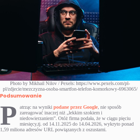
Photo by Mikhail Nilov / Pexels: https://www.pexels.com/pl-
pl/zdjecie/mezczyzna-osoba-smartfon-telefon-komorkowy-6963065/
Podsumowanie
P
atrząc na wyniki
podane przez Google
, nie sposób
zareagować inaczej niż „lekkim szokiem i
niedowierzaniem”. Otóż firma podała, że w ciągu pięciu
miesięcy,tj. od 14.11.2025 do 14.04.2026, wykryto ponad
1,59 miliona adresów URL powiązanych z oszustami.