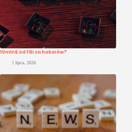
10mln$ od FBI za hakerów?
1 lipca, 2026