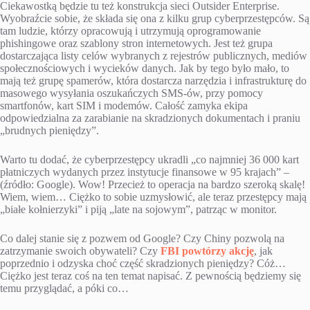
Ciekawostką będzie tu też konstrukcja sieci Outsider Enterprise.
Wyobraźcie sobie, że składa się ona z kilku grup cyberprzestępców. Są
tam ludzie, którzy opracowują i utrzymują oprogramowanie
phishingowe oraz szablony stron internetowych. Jest też grupa
dostarczająca listy celów wybranych z rejestrów publicznych, mediów
społecznościowych i wycieków danych. Jak by tego było mało, to
mają też grupę spamerów, która dostarcza narzędzia i infrastrukturę do
masowego wysyłania oszukańczych SMS-ów, przy pomocy
smartfonów, kart SIM i modemów. Całość zamyka ekipa
odpowiedzialna za zarabianie na skradzionych dokumentach i praniu
„brudnych pieniędzy”.
Warto tu dodać, że cyberprzestępcy ukradli „co najmniej 36 000 kart
płatniczych wydanych przez instytucje finansowe w 95 krajach” –
(źródło: Google). Wow! Przecież to operacja na bardzo szeroką skalę!
Wiem, wiem… Ciężko to sobie uzmysłowić, ale teraz przestępcy mają
„białe kołnierzyki” i piją „late na sojowym”, patrząc w monitor.
Co dalej stanie się z pozwem od Google? Czy Chiny pozwolą na
zatrzymanie swoich obywateli? Czy
FBI powtórzy akcję
, jak
poprzednio i odzyska choć część skradzionych pieniędzy? Cóż…
Ciężko jest teraz coś na ten temat napisać. Z pewnością będziemy się
temu przyglądać, a póki co…