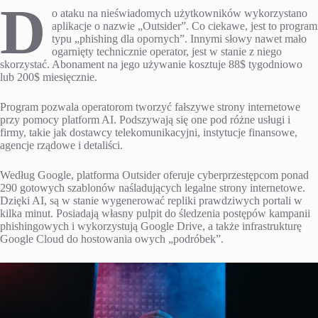
D
o ataku na nieświadomych użytkowników wykorzystano
aplikacje o nazwie „Outsider”. Co ciekawe, jest to program
typu „phishing dla opornych”. Innymi słowy nawet mało
ogarnięty technicznie operator, jest w stanie z niego
skorzystać. Abonament na jego używanie kosztuje 88$ tygodniowo
lub 200$ miesięcznie.
Program pozwala operatorom tworzyć fałszywe strony internetowe
przy pomocy platform AI. Podszywają się one pod różne usługi i
firmy, takie jak dostawcy telekomunikacyjni, instytucje finansowe,
agencje rządowe i detaliści.
Według Google, platforma Outsider oferuje cyberprzestępcom ponad
290 gotowych szablonów naśladujących legalne strony internetowe.
Dzięki AI, są w stanie wygenerować repliki prawdziwych portali w
kilka minut. Posiadają własny pulpit do śledzenia postępów kampanii
phishingowych i wykorzystują Google Drive, a także infrastrukturę
Google Cloud do hostowania owych „podróbek”.