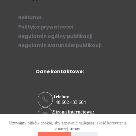
Reklama
Polityka prywatności
Regulamin ogólny publikacji
Regulamin warunków publikacji
Dane kontaktowe:
Telefon:
+48 602 433 684
Strona internetowa:
ziew.online
Używamy plików cookie, aby zapewnić najlepszą jakość korzystania
Adres e-mail:
z naszej strony.
kontakt@ziew.online