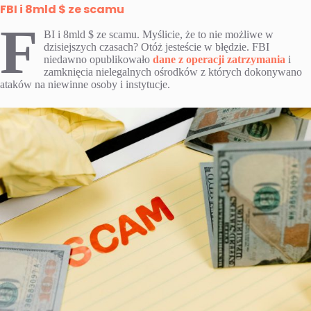
FBI i 8mld $ ze scamu
F
BI i 8mld $ ze scamu. Myślicie, że to nie możliwe w
dzisiejszych czasach? Otóż jesteście w błędzie. FBI
niedawno opublikowało
dane z operacji zatrzymania
i
zamknięcia nielegalnych ośrodków z których dokonywano
ataków na niewinne osoby i instytucje.