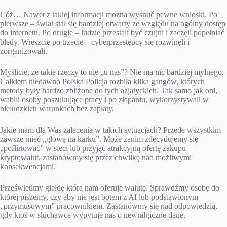
Cóż… Nawet z takiej informacji można wysnuć pewne wnioski. Po
pierwsze – świat stał się bardziej otwarty ze względu na ogólny dostęp
do internetu. Po drugie – ludzie przestali być czujni i zaczęli popełniać
błędy. Wreszcie po trzecie – cyberprzestępcy się rozwinęli i
zorganizowali.
Myślicie, że takie rzeczy to nie „u nas”? Nie ma nic bardziej mylnego.
Całkiem niedawno Polska Policja rozbiła kilka gangów, których
metody były bardzo zbliżone do tych azjatyckich. Tak samo jak oni,
wabili osoby poszukujące pracy i po złapaniu, wykorzystywali w
nieludzkich warunkach bez zapłaty.
Jakie mam dla Was zalecenia w takich sytuacjach? Przede wszystkim
zawsze mieć „głowę na karku”. Może zanim zdecydujemy się
„poflirtować” w sieci lub przyjąć atrakcyjną ofertę zakupu
kryptowalut, zastanówmy się przez chwilkę nad możliwymi
konsekwencjami.
Prześwietlmy giełdę która nam oferuje walutę. Sprawdźmy osobę do
której piszemy, czy aby nie jest botem z AI lub podstawionym
„przymusowym” pracownikiem. Zastanówmy się nad odpowiedzią,
gdy ktoś w słuchawce wypytuje nas o newralgiczne dane.