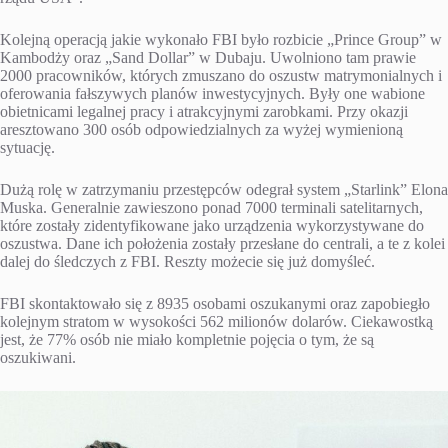
Kolejną operacją jakie wykonało FBI było rozbicie „Prince Group” w
Kambodży oraz „Sand Dollar” w Dubaju. Uwolniono tam prawie
2000 pracowników, których zmuszano do oszustw matrymonialnych i
oferowania fałszywych planów inwestycyjnych. Były one wabione
obietnicami legalnej pracy i atrakcyjnymi zarobkami. Przy okazji
aresztowano 300 osób odpowiedzialnych za wyżej wymienioną
sytuację.
Dużą rolę w zatrzymaniu przestępców odegrał system „Starlink” Elona
Muska. Generalnie zawieszono ponad 7000 terminali satelitarnych,
które zostały zidentyfikowane jako urządzenia wykorzystywane do
oszustwa. Dane ich położenia zostały przesłane do centrali, a te z kolei
dalej do śledczych z FBI. Reszty możecie się już domyśleć.
FBI skontaktowało się z 8935 osobami oszukanymi oraz zapobiegło
kolejnym stratom w wysokości 562 milionów dolarów. Ciekawostką
jest, że 77% osób nie miało kompletnie pojęcia o tym, że są
oszukiwani.