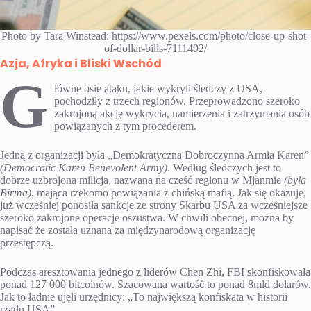
Photo by Tara Winstead: https://www.pexels.com/photo/close-up-shot-
of-dollar-bills-7111492/
Azja, Afryka i Bliski Wschód
G
łówne osie ataku, jakie wykryli śledczy z USA,
pochodziły z trzech regionów. Przeprowadzono szeroko
zakrojoną akcję wykrycia, namierzenia i zatrzymania osób
powiązanych z tym procederem.
Jedną z organizacji była „Demokratyczna Dobroczynna Armia Karen”
(Democratic Karen Benevolent Army)
. Według śledczych jest to
dobrze uzbrojona milicja, nazwana na cześć regionu w Mjanmie
(była
Birma)
, mająca rzekomo powiązania z chińską mafią. Jak się okazuje,
już wcześniej ponosiła sankcje ze strony Skarbu USA za wcześniejsze
szeroko zakrojone operacje oszustwa. W chwili obecnej, można by
napisać że została uznana za międzynarodową organizację
przestępczą.
Podczas aresztowania jednego z liderów Chen Zhi, FBI skonfiskowała
ponad 127 000 bitcoinów. Szacowana wartość to ponad 8mld dolarów.
Jak to ładnie ujęli urzędnicy: „To największą konfiskata w historii
rządu USA”.