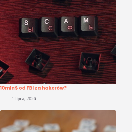
10mln$ od FBI za hakerów?
1 lipca, 2026