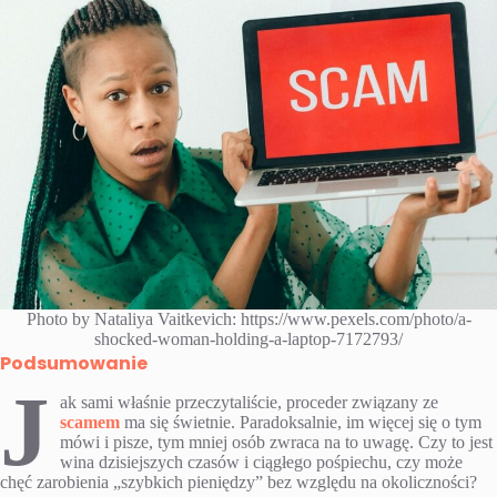
Photo by Nataliya Vaitkevich: https://www.pexels.com/photo/a-
shocked-woman-holding-a-laptop-7172793/
Podsumowanie
J
ak sami właśnie przeczytaliście, proceder związany ze
scamem
ma się świetnie. Paradoksalnie, im więcej się o tym
mówi i pisze, tym mniej osób zwraca na to uwagę. Czy to jest
wina dzisiejszych czasów i ciągłego pośpiechu, czy może
chęć zarobienia „szybkich pieniędzy” bez względu na okoliczności?