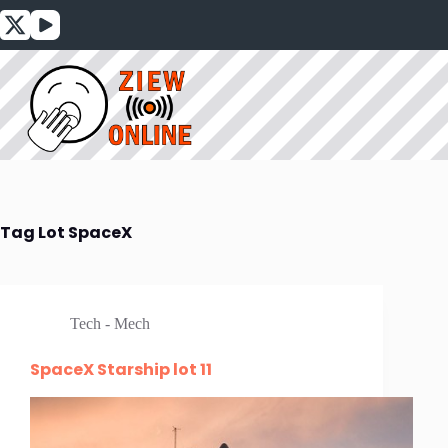
Przejdź
do
treści
Tag
Lot SpaceX
Tech - Mech
SpaceX Starship lot 11