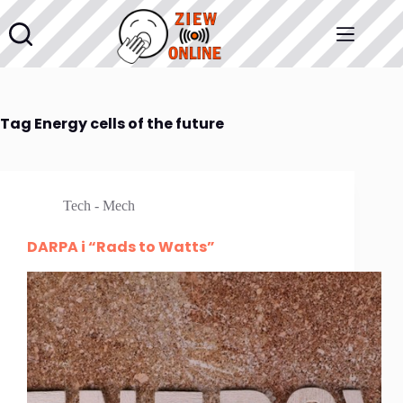
Przejdź
do
treści
Tag
Energy cells of the future
Tech - Mech
DARPA i “Rads to Watts”