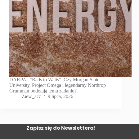
DARPA i “Rads to Watts”. Czy Morgan State
University, Project Omega i legendarny Northrop
Grumman podołają temu zadaniu?
Ziew_acz
9 lipca, 2026
Zapisz się do Newslettera!