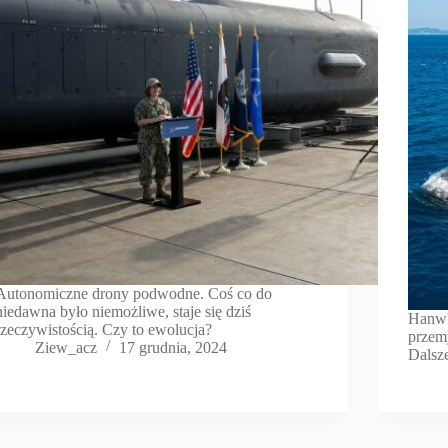
Autonomiczne drony podwodne. Coś co do
niedawna było niemożliwe, staje się dziś
Hanwh
rzeczywistością. Czy to ewolucja?
przem
Ziew_acz
17 grudnia, 2024
Dalsz