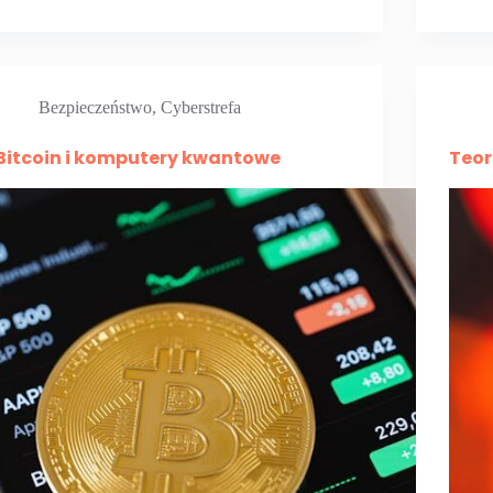
Bezpieczeństwo
,
Cyberstrefa
Bitcoin i komputery kwantowe
Teor