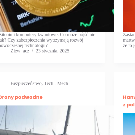
Bitcoin i komputery kwantowe. Co może pójść nie
Zastan
tak? Czy zabezpieczenia wytrzymają rozwój
martw
nowoczesnej technologii?
że to 
Ziew_acz
23 stycznia, 2025
Bezpieczeństwo
,
Tech - Mech
Drony podwodne
Hanw
z po