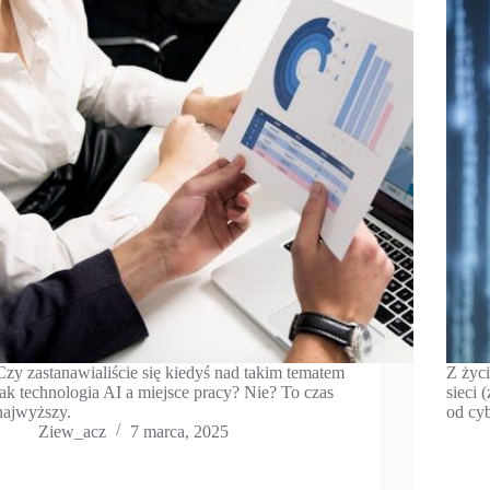
Czy zastanawialiście się kiedyś nad takim tematem
Z życi
jak technologia AI a miejsce pracy? Nie? To czas
sieci 
najwyższy.
od cy
Ziew_acz
7 marca, 2025