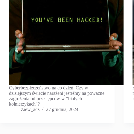
Cyberbezpieczeństwo na co dzień. Czy w
dzisiejszym świecie narażeni jesteśmy na poważne
zagrożenia od przestępców w "białych
kołnierzykach"?
Ziew_acz
27 grudnia, 2024