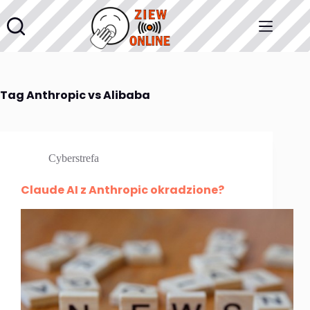
Przejdź
do
treści
Tag
Anthropic vs Alibaba
Cyberstrefa
Claude AI z Anthropic okradzione?