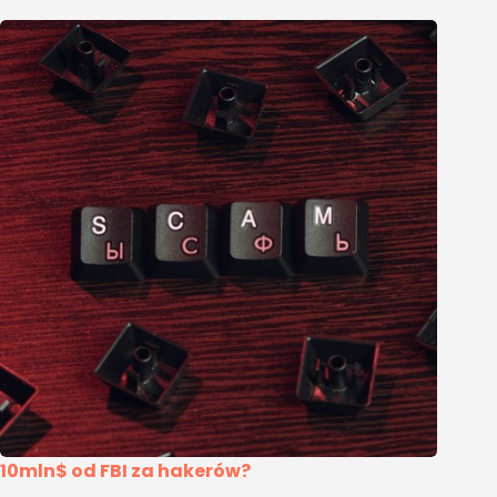
10mln$ od FBI za hakerów?