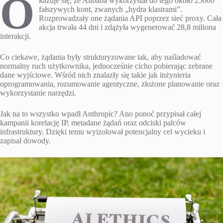
O
kazuje się, że Alibaba wykorzystał do tego około 25000
fałszywych kont, zwanych „hydra klastrami”.
Rozprowadzały one żądania API poprzez sieć proxy. Cała
akcja trwała 44 dni i zdążyła wygenerować 28,8 miliona
interakcji.
Co ciekawe, żądania były strukturyzowane tak, aby naśladować
normalny ruch użytkownika, jednocześnie cicho pobierając zebrane
dane wyjściowe. Wśród nich znalazły się takie jak inżynieria
oprogramowania, rozumowanie agentyczne, złożone planowanie oraz
wykorzystanie narzędzi.
Jak na to wszystko wpadł Anthropic? Ano ponoć przypisał całej
kampanii korelację IP, metadane żądań oraz odciski palców
infrastruktury. Dzięki temu wyizolował potencjalny cel wycieku i
zapisał dowody.