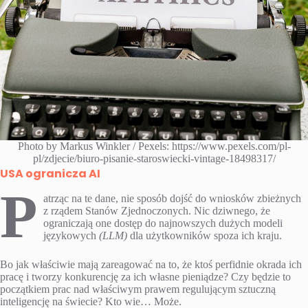
Photo by Markus Winkler / Pexels: https://www.pexels.com/pl-
pl/zdjecie/biuro-pisanie-staroswiecki-vintage-18498317/
USA ogranicza AI
P
atrząc na te dane, nie sposób dojść do wniosków zbieżnych
z rządem Stanów Zjednoczonych. Nic dziwnego, że
ograniczają one dostęp do najnowszych dużych modeli
językowych
(LLM)
dla użytkowników spoza ich kraju.
Bo jak właściwie mają zareagować na to, że ktoś perfidnie okrada ich
pracę i tworzy konkurencję za ich własne pieniądze? Czy będzie to
początkiem prac nad właściwym prawem regulującym sztuczną
inteligencję na świecie? Kto wie… Może.