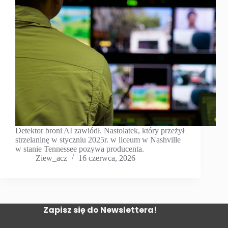
Detektor broni AI zawiódł. Nastolatek, który przeżył
strzelaninę w styczniu 2025r. w liceum w Nashville
w stanie Tennessee pozywa producenta.
Ziew_acz
16 czerwca, 2026
Zapisz się do Newslettera!