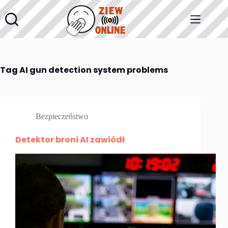
Przejdź
do
treści
Tag
AI gun detection system problems
Bezpieczeństwo
Detektor broni AI zawiódł