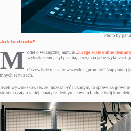
Photo by panu
Jak to działa?
M
odel o wdzięcznej nazwie „
Large-scale online deano
wykształcenie, styl pisania, narzędzia jakie wykorzystuj
Oczywiście nie są to wszystkie „prompty” (zapytania) j
innych serwisach.
Jeżeli wywnioskowała, że możesz być uczonym, to sprawdza głównie uc
strony i czaty o takiej tematyce. Jednym słowem buduje twój kompletny