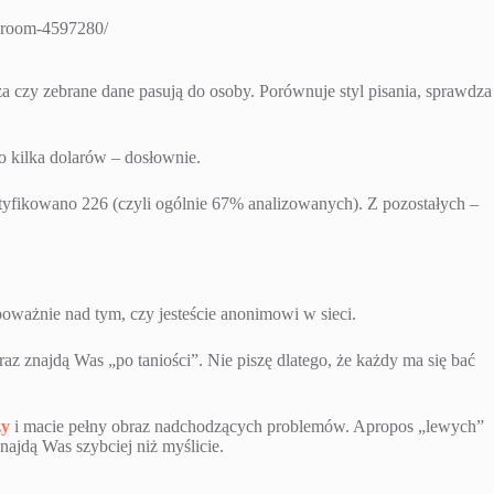
r-room-4597280/
a czy zebrane dane pasują do osoby. Porównuje styl pisania, sprawdza
ko kilka dolarów – dosłownie.
yfikowano 226 (czyli ogólnie 67% analizowanych). Z pozostałych –
poważnie nad tym, czy jesteście anonimowi w sieci.
az znajdą Was „po taniości”. Nie piszę dlatego, że każdy ma się bać
zy
i macie pełny obraz nadchodzących problemów. Apropos „lewych”
najdą Was szybciej niż myślicie.