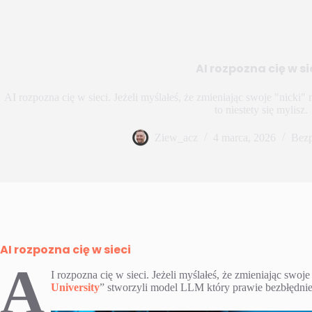
AI rozpozna cię w si
AI rozpozna cię w sieci. Jeżeli myślałeś, że zmieniając swoje "nicki
to niestety się mylisz.
Ziew_acz
4 marca, 2026
Bezp
AI rozpozna cię w sieci
A
I rozpozna cię w sieci. Jeżeli myślałeś, że zmieniając swo
University
” stworzyli model LLM który prawie bezbłędnie o