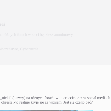
eci
" na różnych forach w sieci będziesz anonimowy,
ieczeństwo
,
Cyberstrefa
je „nicki” (nazwy) na różnych forach w internecie oraz w social mediac
kreśla kto realnie kryje się za wpisem. Jest się czego bać?