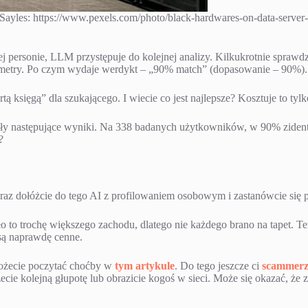
 Sayles: https://www.pexels.com/photo/black-hardwares-on-data-serve
personie, LLM przystępuje do kolejnej analizy. Kilkukrotnie sprawdz
arametry. Po czym wydaje werdykt – „90% match” (dopasowanie – 90%).
ą księgą” dla szukającego. I wiecie co jest najlepsze? Kosztuje to tyl
ały następujące wyniki. Na 338 badanych użytkowników, w 90% zident
?
eraz dołóżcie do tego AI z profilowaniem osobowym i zastanówcie się 
to trochę większego zachodu, dlatego nie każdego brano na tapet. Ter
 są naprawdę cenne.
możecie poczytać choćby w
tym artykule
. Do tego jeszcze ci
scammer
ie kolejną głupotę lub obrazicie kogoś w sieci. Może się okazać, że z