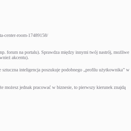
ata-center-room-17489158/
p. forum na portalu). Sprawdza między innymi twój nastrój, możliwe
ównież akcentu).
ie sztuczna inteligencja poszukuje podobnego „profilu użytkownika” w
że możesz jednak pracować w biznesie, to pierwszy kierunek znajdą