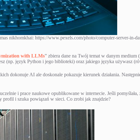
mas nikhomkhai: https://www.pexels.com/photo/computer-server-in-d
nymization with LLMs
” zbiera dane na Twój temat w danym medium (n
esz (np. język Python i jego biblioteki) oraz jakiego języka używasz (r
akich dokonuje AI ale doskonale pokazuje kierunek działania. Następn
zelnie i prace naukowe opublikowane w internecie. Jeśli pomyślała, 
 profil i szuka powiązań w sieci. Co zrobi jak znajdzie?