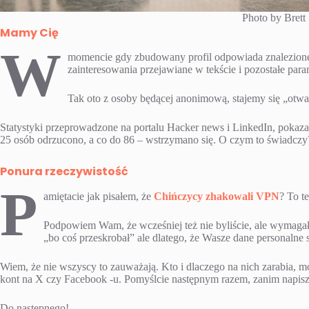
Photo by Brett
Mamy Cię
W
momencie gdy zbudowany profil odpowiada znalezionej 
zainteresowania przejawiane w tekście i pozostałe p
Tak oto z osoby będącej anonimową, stajemy się „otwart
Statystyki przeprowadzone na portalu Hacker news i LinkedIn, pokaz
25 osób odrzucono, a co do 86 – wstrzymano się. O czym to świadczy
Ponura rzeczywistość
P
amiętacie jak pisałem, że
Chińczycy zhakowali VPN
? To t
Podpowiem Wam, że wcześniej też nie byliście, ale wymagało 
„bo coś przeskrobał” ale dlatego, że Wasze dane personalne
Wiem, że nie wszyscy to zauważają. Kto i dlaczego na nich zarabia, 
kont na X czy Facebook -u. Pomyślcie następnym razem, zanim napiszec
Do następnego!