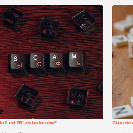
ln$ od FBI za hakerów?
Claude 