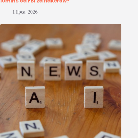
10mln$ od FBI za hakerów?
1 lipca, 2026