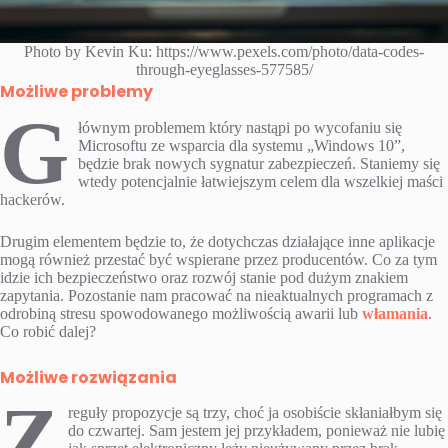
Photo by Kevin Ku: https://www.pexels.com/photo/data-codes-
through-eyeglasses-577585/
Możliwe problemy
G
łównym problemem który nastąpi po wycofaniu się
Microsoftu ze wsparcia dla systemu „Windows 10”,
będzie brak nowych sygnatur zabezpieczeń. Staniemy się
wtedy potencjalnie łatwiejszym celem dla wszelkiej maści
hackerów.
Drugim elementem będzie to, że dotychczas działające inne aplikacje
mogą również przestać być wspierane przez producentów. Co za tym
idzie ich bezpieczeństwo oraz rozwój stanie pod dużym znakiem
zapytania. Pozostanie nam pracować na nieaktualnych programach z
odrobiną stresu spowodowanego możliwością awarii lub
włamania
.
Co robić dalej?
Możliwe rozwiązania
Z
reguły propozycje są trzy, choć ja osobiście skłaniałbym się
do czwartej. Sam jestem jej przykładem, ponieważ nie lubię