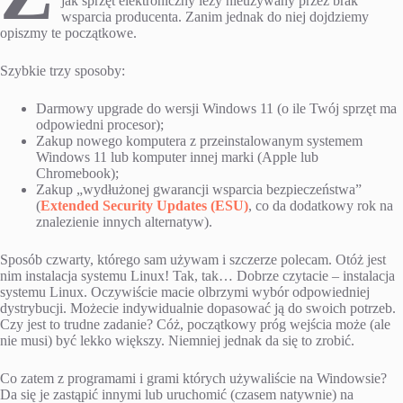
jak sprzęt elektroniczny leży nieużywany przez brak
wsparcia producenta. Zanim jednak do niej dojdziemy
opiszmy te początkowe.
Szybkie trzy sposoby:
Darmowy upgrade do wersji Windows 11 (o ile Twój sprzęt ma
odpowiedni procesor);
Zakup nowego komputera z przeinstalowanym systemem
Windows 11 lub komputer innej marki (Apple lub
Chromebook);
Zakup „wydłużonej gwarancji wsparcia bezpieczeństwa”
(
Extended Security Updates (ESU)
, co da dodatkowy rok na
znalezienie innych alternatyw).
Sposób czwarty, którego sam używam i szczerze polecam. Otóż jest
nim instalacja systemu Linux! Tak, tak… Dobrze czytacie – instalacja
systemu Linux. Oczywiście macie olbrzymi wybór odpowiedniej
dystrybucji. Możecie indywidualnie dopasować ją do swoich potrzeb.
Czy jest to trudne zadanie? Cóż, początkowy próg wejścia może (ale
nie musi) być lekko większy. Niemniej jednak da się to zrobić.
Co zatem z programami i grami których używaliście na Windowsie?
Da się je zastąpić innymi lub uruchomić (czasem natywnie) na