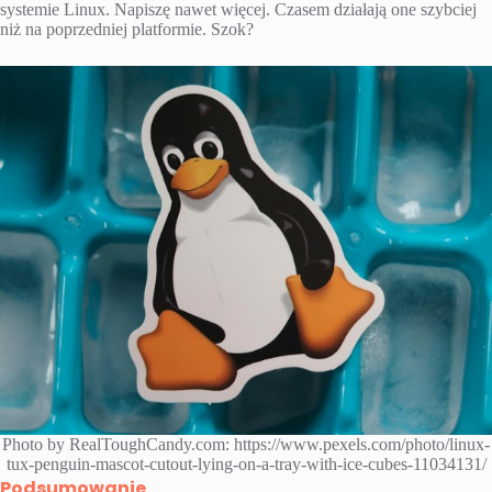
systemie Linux. Napiszę nawet więcej. Czasem działają one szybciej
niż na poprzedniej platformie. Szok?
Photo by RealToughCandy.com: https://www.pexels.com/photo/linux-
tux-penguin-mascot-cutout-lying-on-a-tray-with-ice-cubes-11034131/
Podsumowanie