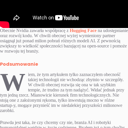
Obecnie Nvidia zawarła współpracę z
Hugging Face
na udostępnianie
oraz rozwój kodu. W chwili obecnej wyżej wymieniony partner
osiągnął już ponad milion pobrań różnych modeli AI. Z pewnością
zwiększy to wielkość społeczności bazującej na open-source i pomoże
w rozwoju tej branży.
Podsumowanie
W
iem, że tym artykułem tylko zaznaczyłem obecność
takiej technologii nie wchodząc zbytnio w szczegóły.
W chwili obecnej rozwija się ona w tak szybkim
tempie, że trudno za tym nadążyć. Widać jednak przy
tym jedną rzecz. Mianowicie kierunek firm technologicznych. Nie
stoją one z założonymi rękoma, tylko inwestują mocno w różne
startup-y, mogące przynieść im w niedalekiej przyszłości milionowe
zarobki.
Prawda jest taka, że czy chcemy czy nie, branża AI i robotyki
humanoidalnej wejdzie w życie codzienne. Pisałem już o tym choćby