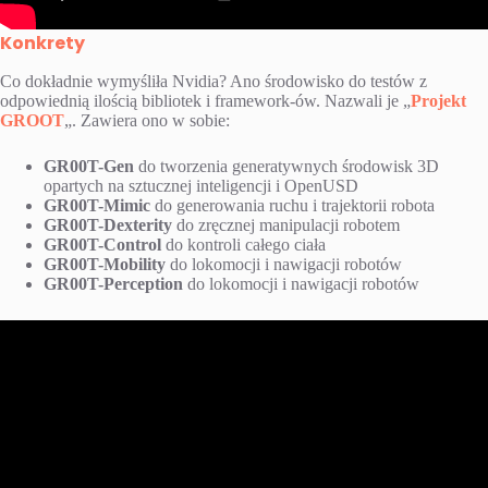
Konkrety
Co dokładnie wymyśliła Nvidia? Ano środowisko do testów z
odpowiednią ilością bibliotek i framework-ów. Nazwali je „
Projekt
GROOT
„. Zawiera ono w sobie:
GR00T-Gen
do tworzenia generatywnych środowisk 3D
opartych na sztucznej inteligencji i OpenUSD
GR00T-Mimic
do generowania ruchu i trajektorii robota
GR00T-Dexterity
do zręcznej manipulacji robotem
GR00T-Control
do kontroli całego ciała
GR00T-Mobility
do lokomocji i nawigacji robotów
GR00T-Perception
do lokomocji i nawigacji robotów