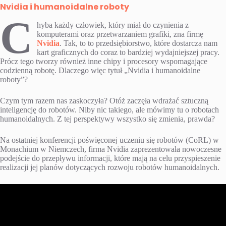
Nvidia i humanoidalne roboty
C
hyba każdy człowiek, który miał do czynienia z
komputerami oraz przetwarzaniem grafiki, zna firmę
Nvidia
. Tak, to to przedsiębiorstwo, które dostarcza nam
kart graficznych do coraz to bardziej wydajniejszej pracy.
Prócz tego tworzy również inne chipy i procesory wspomagające
codzienną robotę. Dlaczego więc tytuł „Nvidia i humanoidalne
roboty”?
Czym tym razem nas zaskoczyła? Otóż zaczęła wdrażać sztuczną
inteligencję do robotów. Niby nic takiego, ale mówimy tu o robotach
humanoidalnych. Z tej perspektywy wszystko się zmienia, prawda?
Na ostatniej konferencji poświęconej uczeniu się robotów (CoRL) w
Monachium w Niemczech, firma Nvidia zaprezentowała nowoczesne
podejście do przepływu informacji, które mają na celu przyspieszenie
realizacji jej planów dotyczących rozwoju robotów humanoidalnych.