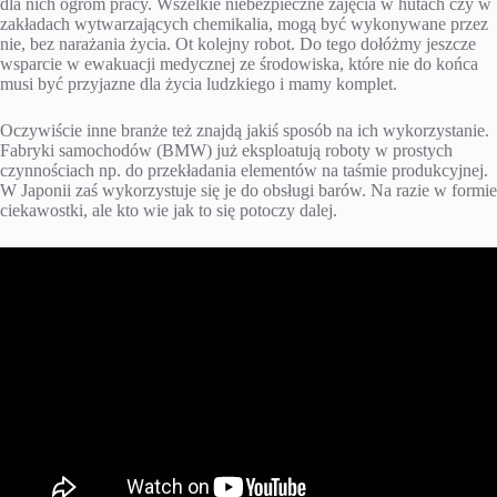
dla nich ogrom pracy. Wszelkie niebezpieczne zajęcia w hutach czy w
zakładach wytwarzających chemikalia, mogą być wykonywane przez
nie, bez narażania życia. Ot kolejny robot. Do tego dołóżmy jeszcze
wsparcie w ewakuacji medycznej ze środowiska, które nie do końca
musi być przyjazne dla życia ludzkiego i mamy komplet.
Oczywiście inne branże też znajdą jakiś sposób na ich wykorzystanie.
Fabryki samochodów (BMW) już eksploatują roboty w prostych
czynnościach np. do przekładania elementów na taśmie produkcyjnej.
W Japonii zaś wykorzystuje się je do obsługi barów. Na razie w formie
ciekawostki, ale kto wie jak to się potoczy dalej.