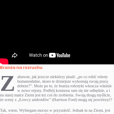
Branża na rozruchu
Z
abawne, jak jeszcze niektórzy pisali: „po co robić roboty
humanoidalne, skoro te dzisiejsze wykonują swoją pracę
dobrze?”. Może po to, że branża robotyki wkracza właśnie
w nowe rejony. Podbój kosmosu sam się nie odbędzie, a i
na starej matce Ziemi jest też coś do zrobienia. Swoją drogą myślicie,
że sceny z „Łowcy androidów” (Harrison Ford) mogą się powtórzyć?
Tak, wiem. Wybiegam mocno w przyszłość. Jednak tu na Ziemi, jest