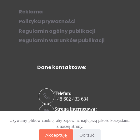
Reklama
Polityka prywatności
Regulamin ogólny publikacji
Regulamin warunków publikacji
Dane kontaktowe:
Telefon:
+48 602 433 684
Strona internetowa:
ziew.online
Używamy plików cookie, aby zapewnić najlepszą jakość korzystania
Adres e-mail:
z naszej strony.
kontakt@ziew.online
Akceptuję
Odrzuć
© 2023 by
virti.net.pl
and with little help of "V4biQ".