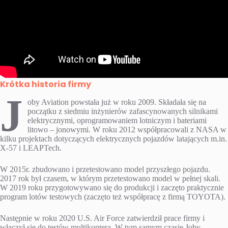
Krótka historia firmy
J
oby Aviation powstała już w roku 2009. Składała się na
początku z siedmiu inżynierów zafascynowanych silnikami
elektrycznymi, oprogramowaniem lotniczym i bateriami
litowo – jonowymi. W roku 2012 współpracowali z NASA w
kilku projektach dotyczących elektrycznych pojazdów latających m.in.
X-57 i LEAPTech.
W 2015r. zbudowano i przetestowano model przyszłego pojazdu.
2017 rok był czasem, w którym przetestowano model w pełnej skali.
W 2019 roku przygotowywano się do produkcji i zaczęto praktycznie
program lotów testowych (zaczęto też współpracę z firmą TOYOTA).
Następnie w roku 2020 U.S. Air Force zatwierdził prace firmy i
włączył się do testów multikoptera. W tym samym czasie Joby