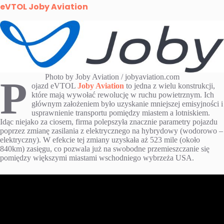
eVTOL Joby Aviation
Photo by Joby Aviation / jobyaviation.com
P
ojazd eVTOL
Joby Aviation
to jedna z wielu konstrukcji,
które mają wywołać rewolucję w ruchu powietrznym. Ich
głównym założeniem było uzyskanie mniejszej emisyjności i
usprawnienie transportu pomiędzy miastem a lotniskiem.
Idąc niejako za ciosem, firma polepszyła znacznie parametry pojazdu
poprzez zmianę zasilania z elektrycznego na hybrydowy (wodorowo –
elektryczny). W efekcie tej zmiany uzyskała aż 523 mile (około
840km) zasięgu, co pozwala już na swobodne przemieszczanie się
pomiędzy większymi miastami wschodniego wybrzeża USA.