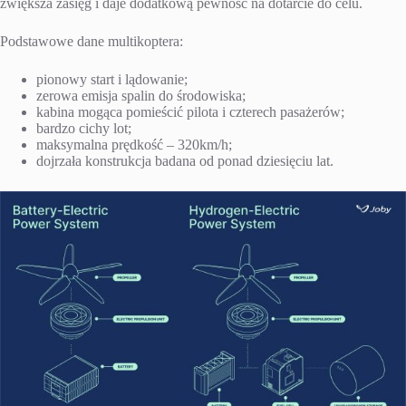
zwiększa zasięg i daje dodatkową pewność na dotarcie do celu.
Podstawowe dane multikoptera:
pionowy start i lądowanie;
zerowa emisja spalin do środowiska;
kabina mogąca pomieścić pilota i czterech pasażerów;
bardzo cichy lot;
maksymalna prędkość – 320km/h;
dojrzała konstrukcja badana od ponad dziesięciu lat.