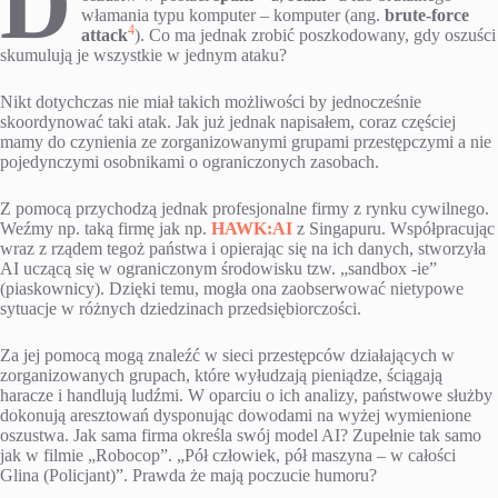
D
włamania typu komputer – komputer (ang.
brute-force
4
attack
). Co ma jednak zrobić poszkodowany, gdy oszuści
skumulują je wszystkie w jednym ataku?
Nikt dotychczas nie miał takich możliwości by jednocześnie
skoordynować taki atak. Jak już jednak napisałem, coraz częściej
mamy do czynienia ze zorganizowanymi grupami przestępczymi a nie
pojedynczymi osobnikami o ograniczonych zasobach.
Z pomocą przychodzą jednak profesjonalne firmy z rynku cywilnego.
Weźmy np. taką firmę jak np.
HAWK:AI
z Singapuru. Współpracując
wraz z rządem tegoż państwa i opierając się na ich danych, stworzyła
AI uczącą się w ograniczonym środowisku tzw. „sandbox -ie”
(piaskownicy). Dzięki temu, mogła ona zaobserwować nietypowe
sytuacje w różnych dziedzinach przedsiębiorczości.
Za jej pomocą mogą znaleźć w sieci przestępców działających w
zorganizowanych grupach, które wyłudzają pieniądze, ściągają
haracze i handlują ludźmi. W oparciu o ich analizy, państwowe służby
dokonują aresztowań dysponując dowodami na wyżej wymienione
oszustwa. Jak sama firma określa swój model AI? Zupełnie tak samo
jak w filmie „Robocop”. „Pół człowiek, pół maszyna – w całości
Glina (Policjant)”. Prawda że mają poczucie humoru?