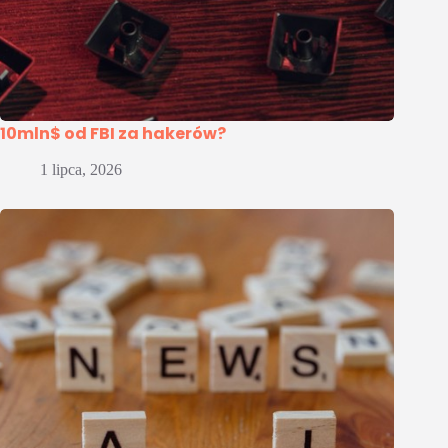
10mln$ od FBI za hakerów?
1 lipca, 2026