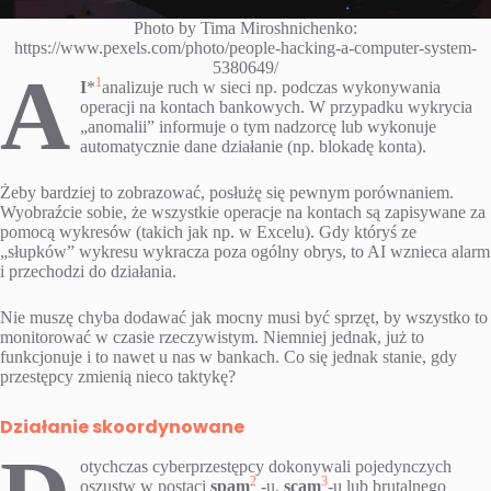
Photo by Tima Miroshnichenko:
https://www.pexels.com/photo/people-hacking-a-computer-system-
5380649/
A
1
I
*
analizuje ruch w sieci np. podczas wykonywania
operacji na kontach bankowych. W przypadku wykrycia
„anomalii” informuje o tym nadzorcę lub wykonuje
automatycznie dane działanie (np. blokadę konta).
Żeby bardziej to zobrazować, posłużę się pewnym porównaniem.
Wyobraźcie sobie, że wszystkie operacje na kontach są zapisywane za
pomocą wykresów (takich jak np. w Excelu). Gdy któryś ze
„słupków” wykresu wykracza poza ogólny obrys, to AI wznieca alarm
i przechodzi do działania.
Nie muszę chyba dodawać jak mocny musi być sprzęt, by wszystko to
monitorować w czasie rzeczywistym. Niemniej jednak, już to
funkcjonuje i to nawet u nas w bankach. Co się jednak stanie, gdy
przestępcy zmienią nieco taktykę?
Działanie skoordynowane
otychczas cyberprzestępcy dokonywali pojedynczych
2
3
oszustw w postaci
spam
-u,
scam
-u lub brutalnego