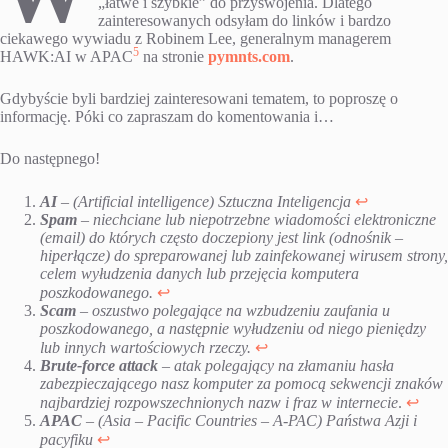
„łatwe i szybkie” do przyswojenia. Dlatego
zainteresowanych odsyłam do linków i bardzo
ciekawego wywiadu z Robinem Lee, generalnym managerem
5
HAWK:AI w APAC
na stronie
pymnts.com
.
Gdybyście byli bardziej zainteresowani tematem, to poproszę o
informację. Póki co zapraszam do komentowania i…
Do następnego!
AI
– (Artificial intelligence) Sztuczna Inteligencja
↩︎
Spam
– niechciane lub niepotrzebne wiadomości elektroniczne
(email) do których często doczepiony jest link (odnośnik –
hiperłącze) do spreparowanej lub zainfekowanej wirusem strony,
celem wyłudzenia danych lub przejęcia komputera
poszkodowanego.
↩︎
Scam
– oszustwo polegające na wzbudzeniu zaufania u
poszkodowanego, a następnie wyłudzeniu od niego pieniędzy
lub innych wartościowych rzeczy.
↩︎
Brute-force attack
– atak polegający na złamaniu hasła
zabezpieczającego nasz komputer za pomocą sekwencji znaków
najbardziej rozpowszechnionych nazw i fraz w internecie
.
↩︎
APAC
– (Asia – Pacific Countries – A-PAC) Państwa Azji i
pacyfiku
↩︎