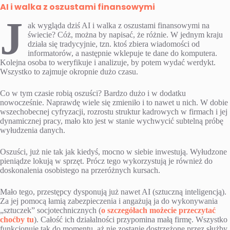
AI i walka z oszustami finansowymi
J
ak wygląda dziś AI i walka z oszustami finansowymi na
świecie? Cóż, można by napisać, że różnie. W jednym kraju
działa się tradycyjnie, tzn. ktoś zbiera wiadomości od
informatorów, a następnie wklepuje te dane do komputera.
Kolejna osoba to weryfikuje i analizuje, by potem wydać werdykt.
Wszystko to zajmuje okropnie dużo czasu.
Co w tym czasie robią oszuści? Bardzo dużo i w dodatku
nowocześnie. Naprawdę wiele się zmieniło i to nawet u nich. W dobie
wszechobecnej cyfryzacji, rozrostu struktur kadrowych w firmach i jej
dynamicznej pracy, mało kto jest w stanie wychwycić subtelną próbę
wyłudzenia danych.
Oszuści, już nie tak jak kiedyś, mocno w siebie inwestują. Wyłudzone
pieniądze lokują w sprzęt. Prócz tego wykorzystują je również do
doskonalenia osobistego na przeróżnych kursach.
Mało tego, przestępcy dysponują już nawet AI (sztuczną inteligencją).
Za jej pomocą łamią zabezpieczenia i angażują ja do wykonywania
„sztuczek” socjotechnicznych (
o szczegółach możecie przeczytać
choćby tu
). Całość ich działalności przypomina małą firmę. Wszystko
funkcjonuje tak do momentu, aż nie zostanie dostrzeżone przez służby