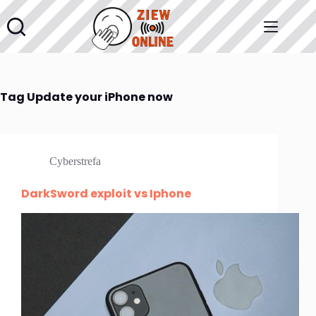
Przejdź
do
treści
Tag
Update your iPhone now
Cyberstrefa
DarkSword exploit vs Iphone