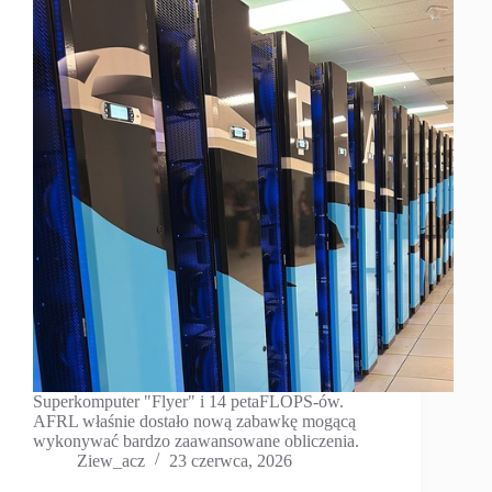
Superkomputer "Flyer" i 14 petaFLOPS-ów.
AFRL właśnie dostało nową zabawkę mogącą
wykonywać bardzo zaawansowane obliczenia.
Ziew_acz
23 czerwca, 2026