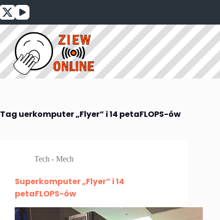
Przejdź
do
treści
Tag
uerkomputer „Flyer” i 14 petaFLOPS-ów
Tech - Mech
Superkomputer „Flyer” i 14
petaFLOPS-ów