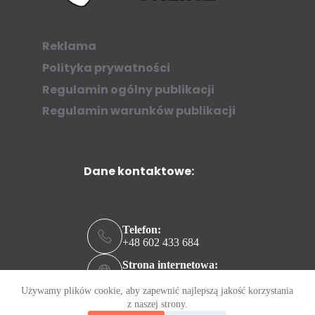
Reklama
Polityka prywatności
Regulamin ogólny publikacji
Regulamin warunków publikacji
Dane kontaktowe:
Telefon:
+48 602 433 684
Strona internetowa:
ziew.online
Używamy plików cookie, aby zapewnić najlepszą jakość korzystania
Adres e-mail:
z naszej strony.
kontakt@ziew.online