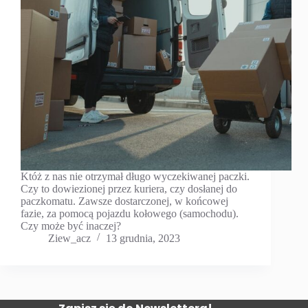
Któż z nas nie otrzymał długo wyczekiwanej paczki.
Czy to dowiezionej przez kuriera, czy dosłanej do
paczkomatu. Zawsze dostarczonej, w końcowej
fazie, za pomocą pojazdu kołowego (samochodu).
Czy może być inaczej?
Ziew_acz
13 grudnia, 2023