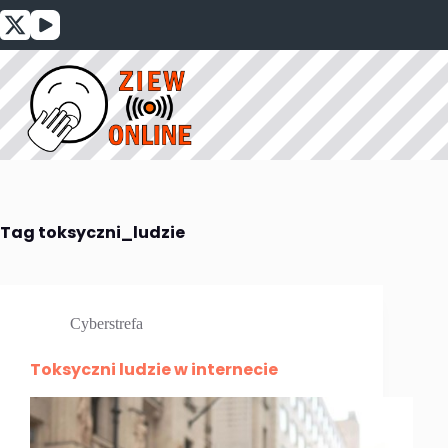
Przejdź
do
treści
Tag
toksyczni_ludzie
Cyberstrefa
Toksyczni ludzie w internecie