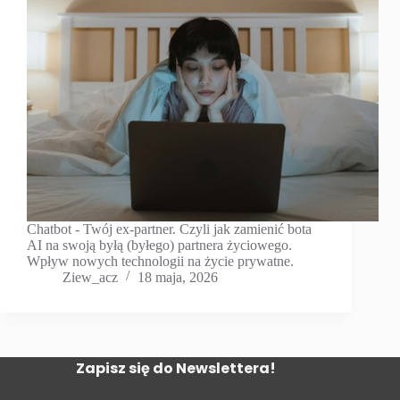
Chatbot - Twój ex-partner. Czyli jak zamienić bota
AI na swoją byłą (byłego) partnera życiowego.
Wpływ nowych technologii na życie prywatne.
Ziew_acz
18 maja, 2026
Zapisz się do Newslettera!