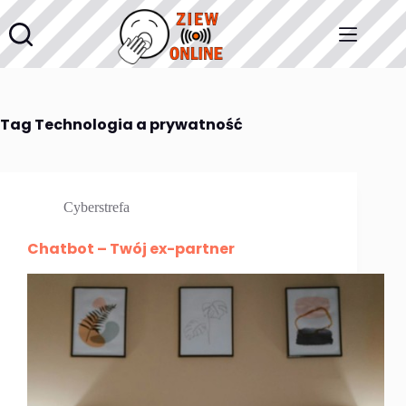
Przejdź
do
treści
Tag
Technologia a prywatność
Cyberstrefa
Chatbot – Twój ex-partner