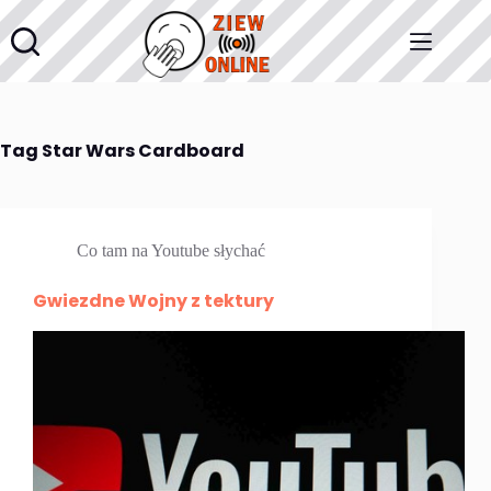
Przejdź
do
treści
Tag
Star Wars Cardboard
Co tam na Youtube słychać
Gwiezdne Wojny z tektury