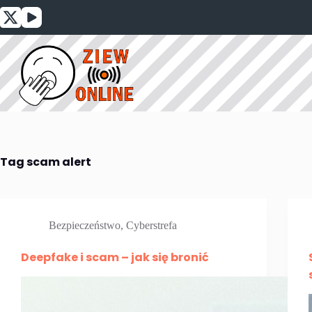
Przejdź
do
treści
Tag
scam alert
Bezpieczeństwo
,
Cyberstrefa
Deepfake i scam – jak się bronić