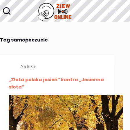
Przejdź
do
treści
Tag
samopoczucie
Na luzie
„Złota polska jesień” kontra „Jesienna
słota”