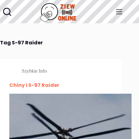
Przejdź
do
treści
Tag
S-97 Raider
Szybkie Info
Chiny i S-97 Raider