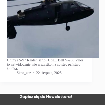
Chiny i S-97 Raider, serio? Cóż... Bell V-280 Valor
to najwidoczniej nie wszystko na co stać państwo
środka.
Ziew_acz
22 sierpnia, 2025
Zapisz się do Newslettera!