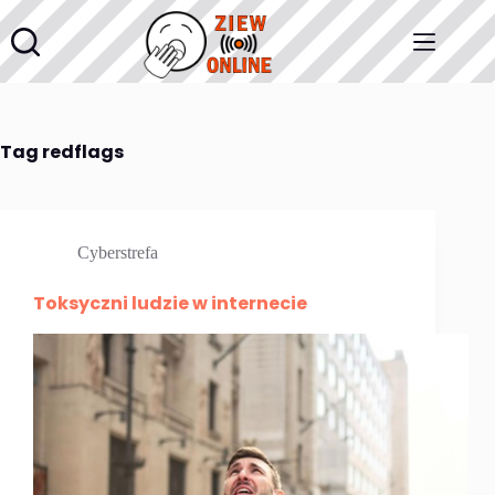
Przejdź
do
treści
Tag
redflags
Cyberstrefa
Toksyczni ludzie w internecie