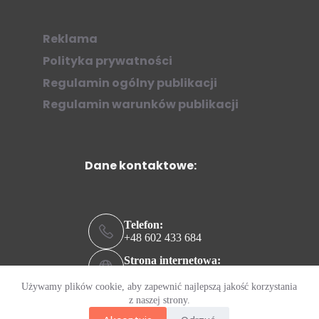
Reklama
Polityka prywatności
Regulamin ogólny publikacji
Regulamin warunków publikacji
Dane kontaktowe:
Telefon:
+48 602 433 684
Strona internetowa:
ziew.online
Używamy plików cookie, aby zapewnić najlepszą jakość korzystania
Adres e-mail:
z naszej strony.
kontakt@ziew.online