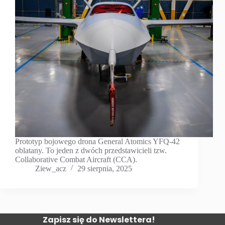
Prototyp bojowego drona General Atomics YFQ-42
oblatany. To jeden z dwóch przedstawicieli tzw.
Collaborative Combat Aircraft (CCA).
Ziew_acz
29 sierpnia, 2025
Zapisz się do Newslettera!