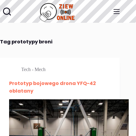
Przejdź
do
treści
Tag
prototypy broni
Tech - Mech
Prototyp bojowego drona YFQ-42
oblatany