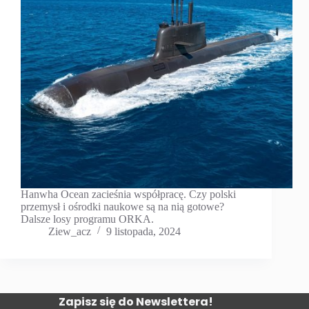
Hanwha Ocean zacieśnia współpracę. Czy polski
przemysł i ośrodki naukowe są na nią gotowe?
Dalsze losy programu ORKA.
Ziew_acz
9 listopada, 2024
Zapisz się do Newslettera!