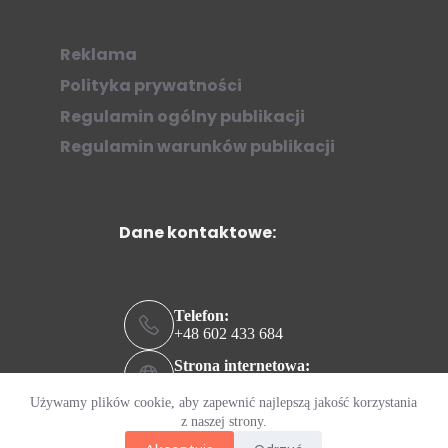
Reklama
Polityka prywatności
Regulamin ogólny publikacji
Regulamin warunków publikacji
Dane kontaktowe:
Telefon:
+48 602 433 684
Strona internetowa:
ziew.online
Używamy plików cookie, aby zapewnić najlepszą jakość korzystania
Adres e-mail:
z naszej strony.
kontakt@ziew.online