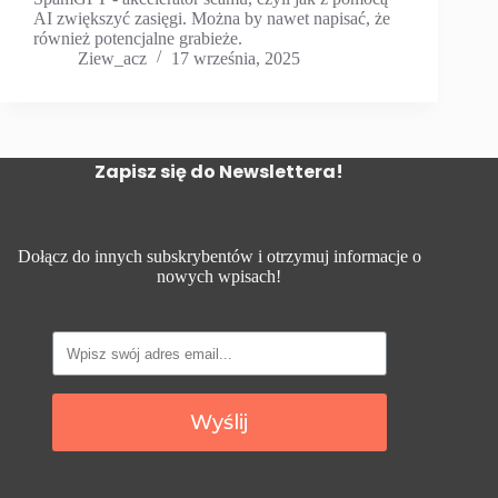
AI zwiększyć zasięgi. Można by nawet napisać, że
również potencjalne grabieże.
Ziew_acz
17 września, 2025
Zapisz się do Newslettera!
Dołącz do innych subskrybentów i otrzymuj informacje o
nowych wpisach!
Wyślij