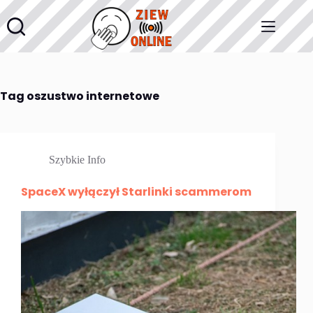
Przejdź
do
treści
Tag
oszustwo internetowe
Szybkie Info
SpaceX wyłączył Starlinki scammerom