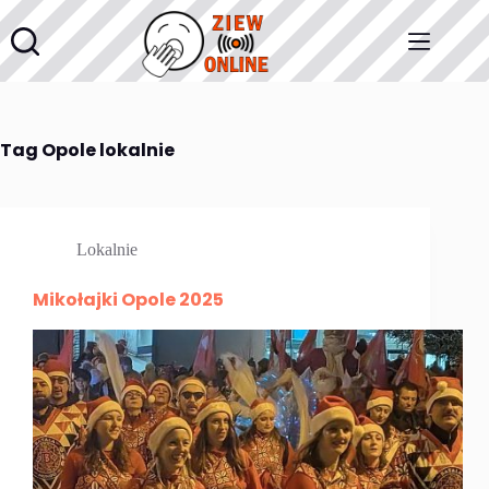
Przejdź
do
treści
Tag
Opole lokalnie
Lokalnie
Mikołajki Opole 2025