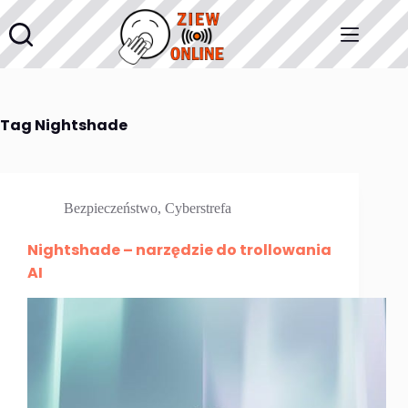
Przejdź
do
treści
Tag
Nightshade
Bezpieczeństwo
,
Cyberstrefa
Nightshade – narzędzie do trollowania
AI