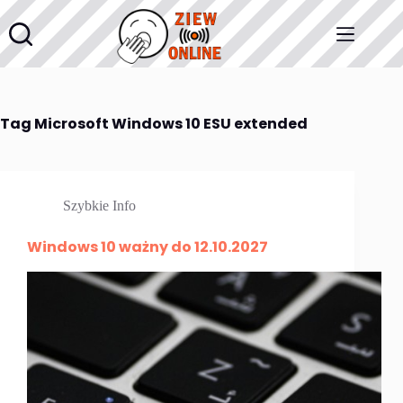
Przejdź
do
treści
Tag
Microsoft Windows 10 ESU extended
Szybkie Info
Windows 10 ważny do 12.10.2027