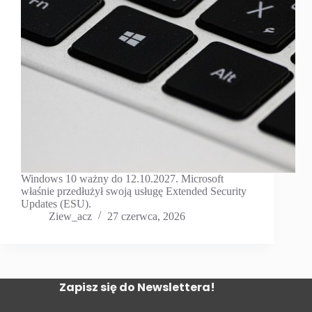
Windows 10 ważny do 12.10.2027. Microsoft
właśnie przedłużył swoją usługę Extended Security
Updates (ESU).
Ziew_acz
27 czerwca, 2026
Zapisz się do Newslettera!