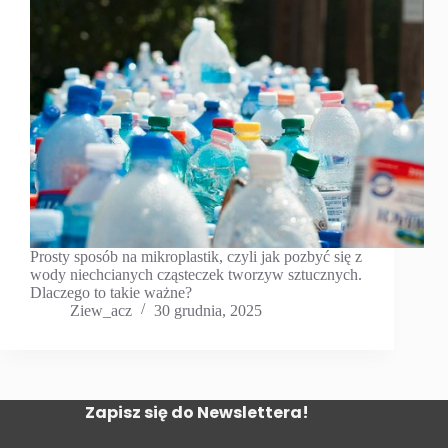
Prosty sposób na mikroplastik, czyli jak pozbyć się z
wody niechcianych cząsteczek tworzyw sztucznych.
Dlaczego to takie ważne?
Ziew_acz
30 grudnia, 2025
Zapisz się do Newslettera!