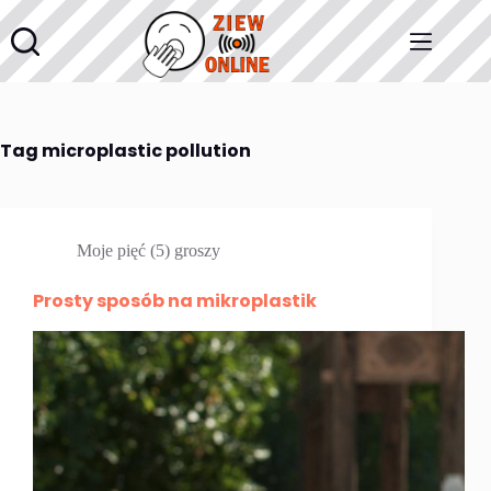
Przejdź
do
treści
Tag
microplastic pollution
Moje pięć (5) groszy
Prosty sposób na mikroplastik