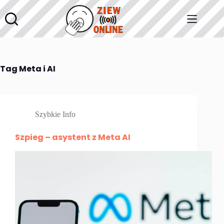
Przejdź
do
treści
Tag
Meta i AI
Szybkie Info
Szpieg – asystent z Meta AI