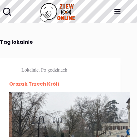
Przejdź
do
treści
Tag
lokalnie
Lokalnie
,
Po godzinach
Orszak Trzech Króli