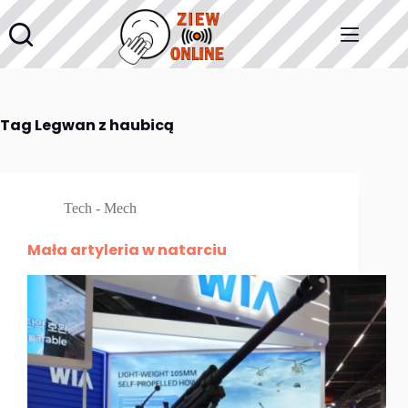
Przejdź
do
treści
Tag
Legwan z haubicą
Tech - Mech
Mała artyleria w natarciu