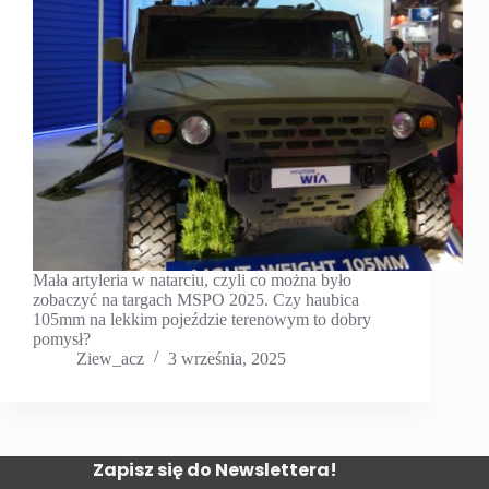
Mała artyleria w natarciu, czyli co można było
zobaczyć na targach MSPO 2025. Czy haubica
105mm na lekkim pojeździe terenowym to dobry
pomysł?
Ziew_acz
3 września, 2025
Zapisz się do Newslettera!