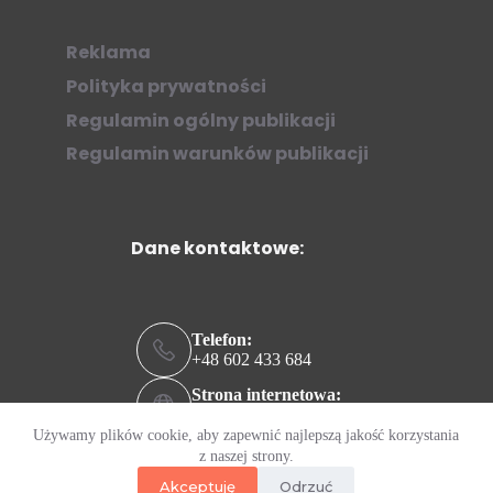
Reklama
Polityka prywatności
Regulamin ogólny publikacji
Regulamin warunków publikacji
Dane kontaktowe:
Telefon:
+48 602 433 684
Strona internetowa:
ziew.online
Używamy plików cookie, aby zapewnić najlepszą jakość korzystania
Adres e-mail:
z naszej strony.
kontakt@ziew.online
Akceptuję
Odrzuć