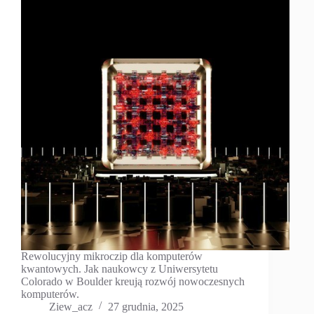
Rewolucyjny mikroczip dla komputerów
kwantowych. Jak naukowcy z Uniwersytetu
Colorado w Boulder kreują rozwój nowoczesnych
komputerów.
Ziew_acz
27 grudnia, 2025