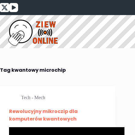
Przejdź
do
treści
Tag
kwantowy microchip
Tech - Mech
Rewolucyjny mikroczip dla
komputerów kwantowych