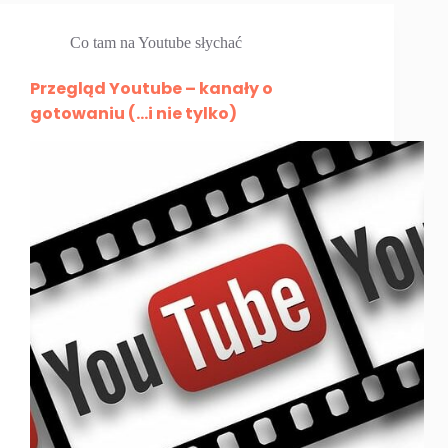
Co tam na Youtube słychać
Przegląd Youtube – kanały o
gotowaniu (…i nie tylko)