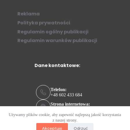
Reklama
Polityka prywatności
Regulamin ogólny publikacji
Regulamin warunków publikacji
Dane kontaktowe:
Telefon:
+48 602 433 684
Strona internetowa:
ziew.online
Używamy plików cookie, aby zapewnić najlepszą jakość korzystania
Adres e-mail:
z naszej strony.
kontakt@ziew.online
Akceptuję
Odrzuć