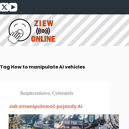
Przejdź
do
treści
Tag
How to manipulate AI vehicles
Bezpieczeństwo
,
Cyberstrefa
Jak zmanipulować pojazdy AI