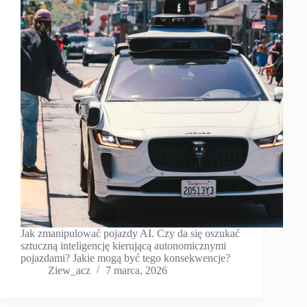
Jak zmanipulować pojazdy AI. Czy da się oszukać
sztuczną inteligencję kierującą autonomicznymi
pojazdami? Jakie mogą być tego konsekwencje?
Ziew_acz
7 marca, 2026