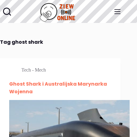
Przejdź
do
treści
Tag
ghost shark
Tech - Mech
Ghost Shark i Australijska Marynarka
Wojenna