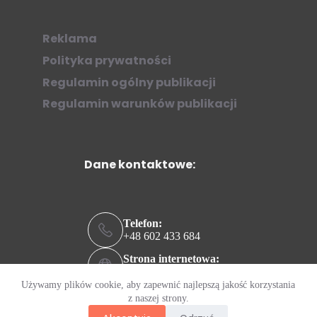
Reklama
Polityka prywatności
Regulamin ogólny publikacji
Regulamin warunków publikacji
Dane kontaktowe:
Telefon:
+48 602 433 684
Strona internetowa:
ziew.online
Używamy plików cookie, aby zapewnić najlepszą jakość korzystania
Adres e-mail:
z naszej strony.
kontakt@ziew.online