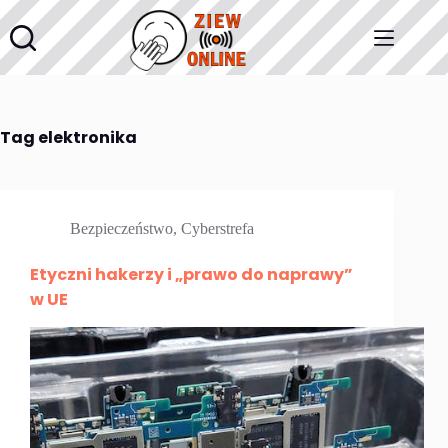
Przejdź
do
treści
Tag
elektronika
Bezpieczeństwo
,
Cyberstrefa
Etyczni hakerzy i „prawo do naprawy”
w UE