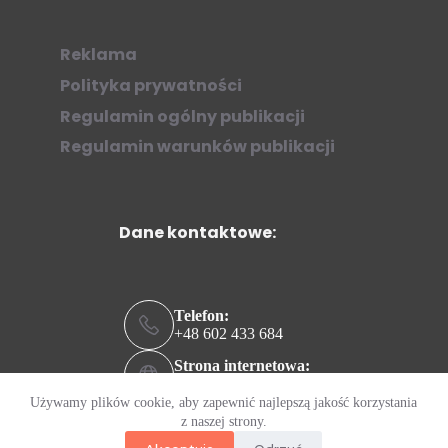
Reklama
Polityka prywatności
Regulamin ogólny publikacji
Regulamin warunków publikacji
Dane kontaktowe:
Telefon:
+48 602 433 684
Strona internetowa:
ziew.online
Używamy plików cookie, aby zapewnić najlepszą jakość korzystania
Adres e-mail:
z naszej strony.
kontakt@ziew.online