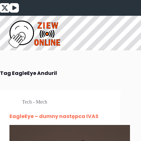
Przejdź
do
treści
Tag
EagleEye Anduril
Tech - Mech
EagleEye – dumny następca IVAS