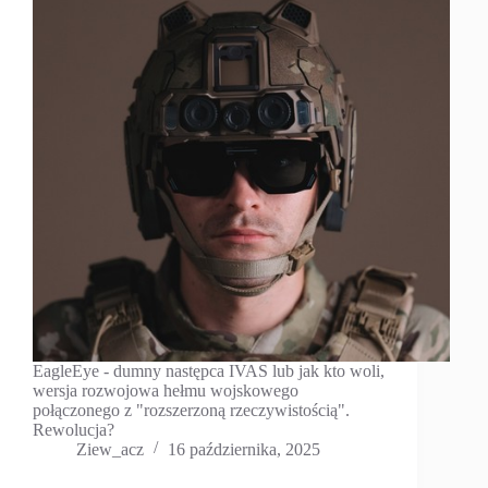
EagleEye - dumny następca IVAS lub jak kto woli,
wersja rozwojowa hełmu wojskowego
połączonego z "rozszerzoną rzeczywistością".
Rewolucja?
Ziew_acz
16 października, 2025